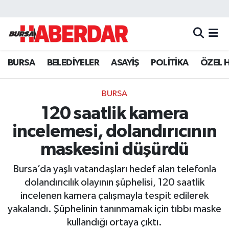
Hava Durumu
BURSA
BELEDİYELER
ASAYİŞ
POLİTİKA
ÖZEL 
Trafik Durumu
Süper Lig Puan Durumu ve Fikstür
BURSA
120 saatlik kamera
Tüm Manşetler
incelemesi, dolandırıcının
Son Dakika Haberleri
maskesini düşürdü
Bursa’da yaşlı vatandaşları hedef alan telefonla
Haber Arşivi
dolandırıcılık olayının şüphelisi, 120 saatlik
incelenen kamera çalışmayla tespit edilerek
yakalandı. Şüphelinin tanınmamak için tıbbı maske
kullandığı ortaya çıktı.