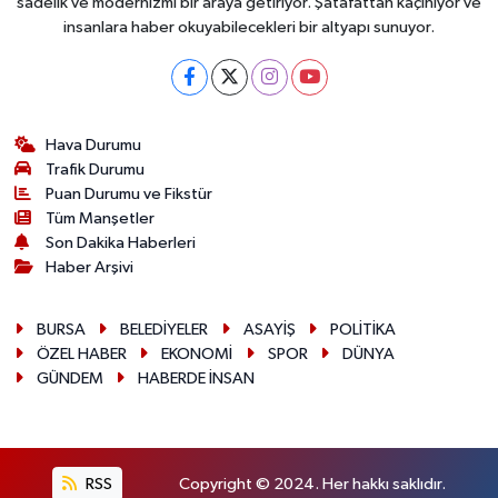
sadelik ve modernizmi bir araya getiriyor. Şatafattan kaçınıyor ve
insanlara haber okuyabilecekleri bir altyapı sunuyor.
Hava Durumu
Trafik Durumu
Puan Durumu ve Fikstür
Tüm Manşetler
Son Dakika Haberleri
Haber Arşivi
BURSA
BELEDİYELER
ASAYİŞ
POLİTİKA
ÖZEL HABER
EKONOMİ
SPOR
DÜNYA
GÜNDEM
HABERDE İNSAN
RSS
Copyright © 2024. Her hakkı saklıdır.