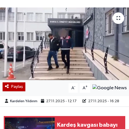
Paylaş
-
+
A
A
Kardelen Yıldırım
27.11.2025 - 12:17
27.11.2025 - 16:28
Kardeş kavgası babayı