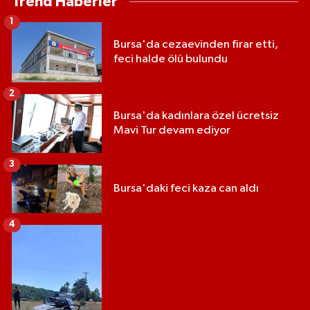
Trend Haberler
1
Bursa'da cezaevinden firar etti,
feci halde ölü bulundu
2
Bursa'da kadınlara özel ücretsiz
Mavi Tur devam ediyor
3
Bursa'daki feci kaza can aldı
4