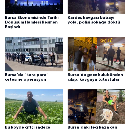
Bursa Ekonomisinde Tarihi
Kardeş kavgası babayı
Dönüşüm Hamlesi Resmen
yola, polisi sokağa döktü
Başladı
Bursa'da "kara para"
Bursa'da gece kulubünden
çetesine operasyon
çıkıp, kavgaya tutuştular
Bu köyde çiftçi sadece
Bursa'daki feci kaza can