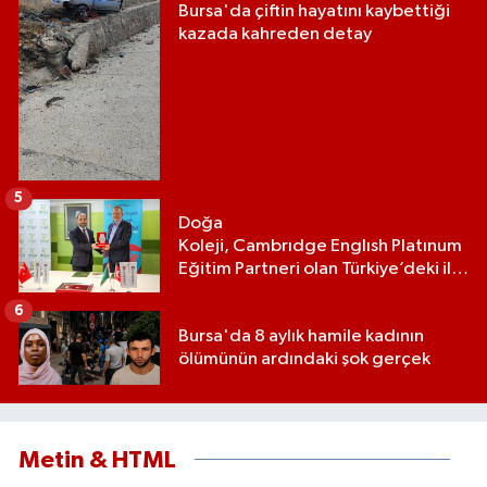
Bursa'da çiftin hayatını kaybettiği
kazada kahreden detay
5
Doğa
Koleji, Cambrıdge Englısh Platınum
Eğitim Partneri olan Türkiye’deki ilk
ve tek eğitim kurumu oldu
6
Bursa'da 8 aylık hamile kadının
ölümünün ardındaki şok gerçek
Metin & HTML