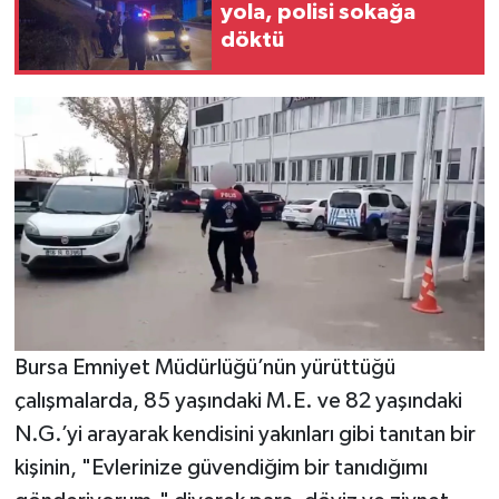
yola, polisi sokağa
döktü
Bursa Emniyet Müdürlüğü’nün yürüttüğü
çalışmalarda, 85 yaşındaki M.E. ve 82 yaşındaki
N.G.’yi arayarak kendisini yakınları gibi tanıtan bir
kişinin, "Evlerinize güvendiğim bir tanıdığımı