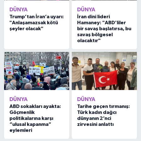
DÜNYA
DÜNYA
Trump’tan İran’a uyarı:
İran dini lideri
"Anlaşamazsak kötü
Hamaney: "ABD'liler
şeyler olacak"
bir savaş başlatırsa, bu
savaş bölgesel
olacaktır"
DÜNYA
DÜNYA
ABD sokakları ayakta:
Tarihe geçen tırmanış:
Göçmenlik
Türk kadın dağcı
politikalarına karşı
dünyanın 2’nci
“ulusal kapanma”
zirvesini anlattı
eylemleri