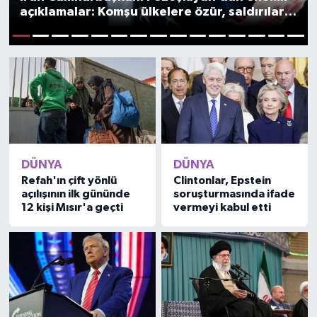
açıklamalar: Komşu ülkelere özür, saldırılara
son
1
2
3
4
5
6
7
8
9
10
11
12
13
14
15
DÜNYA
DÜNYA
Refah'ın çift yönlü
Clintonlar, Epstein
açılışının ilk gününde
soruşturmasında ifade
12 kişi Mısır'a geçti
vermeyi kabul etti