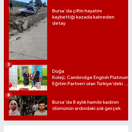
Bursa'da çiftin hayatını
kaybettiği kazada kahreden
detay
5
Doğa
Koleji, Cambrıdge Englısh Platınum
Eğitim Partneri olan Türkiye’deki ilk
ve tek eğitim kurumu oldu
6
Bursa'da 8 aylık hamile kadının
ölümünün ardındaki şok gerçek