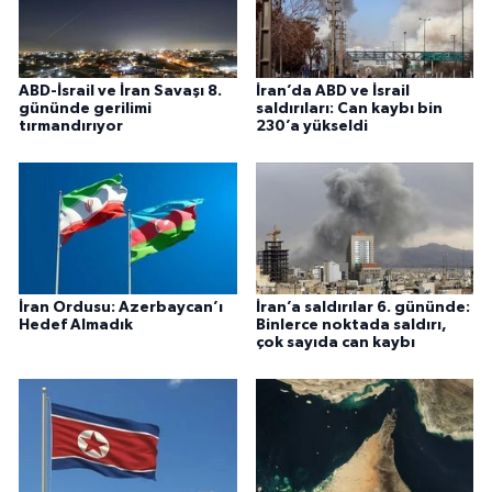
ABD-İsrail ve İran Savaşı 8.
İran’da ABD ve İsrail
gününde gerilimi
saldırıları: Can kaybı bin
tırmandırıyor
230’a yükseldi
İran Ordusu: Azerbaycan’ı
İran’a saldırılar 6. gününde:
Hedef Almadık
Binlerce noktada saldırı,
çok sayıda can kaybı