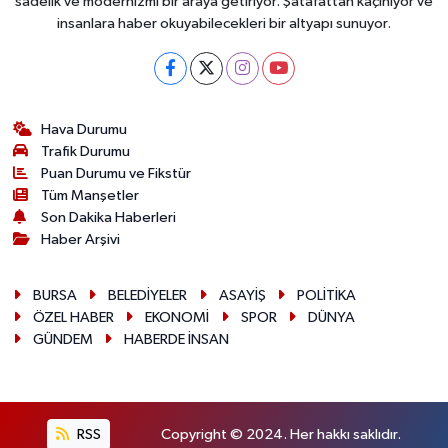
sadelik ve modernizmi bir araya getiriyor. Şatafattan kaçınıyor ve
insanlara haber okuyabilecekleri bir altyapı sunuyor.
Hava Durumu
Trafik Durumu
Puan Durumu ve Fikstür
Tüm Manşetler
Son Dakika Haberleri
Haber Arşivi
BURSA
BELEDİYELER
ASAYİŞ
POLİTİKA
ÖZEL HABER
EKONOMİ
SPOR
DÜNYA
GÜNDEM
HABERDE İNSAN
RSS
Copyright © 2024. Her hakkı saklıdır.