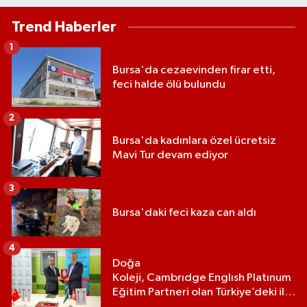
Trend Haberler
1
Bursa'da cezaevinden firar etti,
feci halde ölü bulundu
2
Bursa'da kadınlara özel ücretsiz
Mavi Tur devam ediyor
3
Bursa'daki feci kaza can aldı
4
Doğa
Koleji, Cambrıdge Englısh Platınum
Eğitim Partneri olan Türkiye’deki ilk
ve tek eğitim kurumu oldu