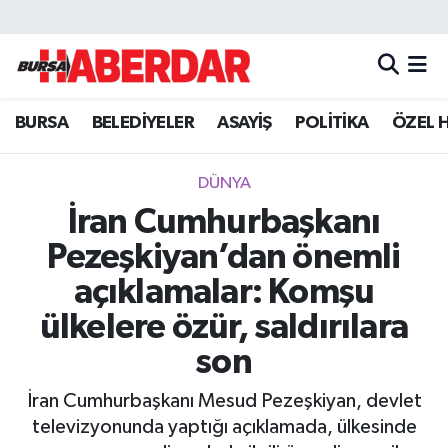
Hava Durumu
BURSA
BELEDİYELER
ASAYİŞ
POLİTİKA
ÖZEL 
Trafik Durumu
Süper Lig Puan Durumu ve Fikstür
DÜNYA
İran Cumhurbaşkanı
Tüm Manşetler
Pezeşkiyan’dan önemli
Son Dakika Haberleri
açıklamalar: Komşu
ülkelere özür, saldırılara
Haber Arşivi
son
İran Cumhurbaşkanı Mesud Pezeşkiyan, devlet
televizyonunda yaptığı açıklamada, ülkesinde