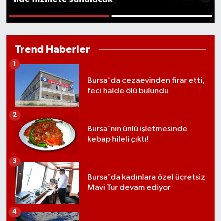
1
2
Trend Haberler
1
Bursa'da cezaevinden firar etti,
feci halde ölü bulundu
2
Bursa'nın ünlü işletmesinde
kebap hileli çıktı!
3
Bursa'da kadınlara özel ücretsiz
Mavi Tur devam ediyor
4