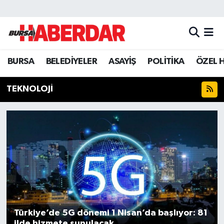
Hava Durumu
BURSA
BELEDİYELER
ASAYİŞ
POLİTİKA
ÖZEL 
Trafik Durumu
Süper Lig Puan Durumu ve Fikstür
TEKNOLOJİ
Tüm Manşetler
Son Dakika Haberleri
Haber Arşivi
Türkiye’de 5G dönemi 1 Nisan’da başlıyor: 81
ilde hizmete sunulacak