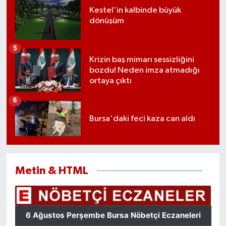
Kestel'in kalbinde büyük
dönüşüm
5
Krizin baş mimarı sessizliğini
bozdu! Neden imza atmadığı
ortaya çıktı
6
Bursa'daki feci kaza can aldı
Metin & HTML