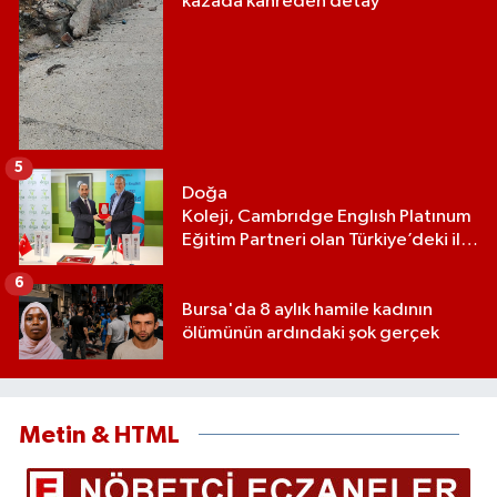
kazada kahreden detay
5
Doğa
Koleji, Cambrıdge Englısh Platınum
Eğitim Partneri olan Türkiye’deki ilk
ve tek eğitim kurumu oldu
6
Bursa'da 8 aylık hamile kadının
ölümünün ardındaki şok gerçek
Metin & HTML