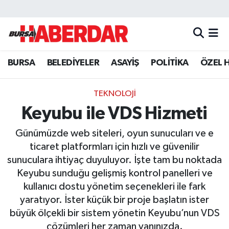
Hava Durumu
BURSA
BELEDİYELER
ASAYİŞ
POLİTİKA
ÖZEL 
Trafik Durumu
Süper Lig Puan Durumu ve Fikstür
TEKNOLOJİ
Keyubu ile VDS Hizmeti
Tüm Manşetler
Günümüzde web siteleri, oyun sunucuları ve e
Son Dakika Haberleri
ticaret platformları için hızlı ve güvenilir
sunuculara ihtiyaç duyuluyor. İşte tam bu noktada
Haber Arşivi
Keyubu sunduğu gelişmiş kontrol panelleri ve
kullanıcı dostu yönetim seçenekleri ile fark
yaratıyor. İster küçük bir proje başlatın ister
büyük ölçekli bir sistem yönetin Keyubu’nun VDS
çözümleri her zaman yanınızda.