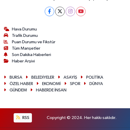
Hava Durumu
Trafik Durumu
Puan Durumu ve Fikstür
Tüm Manşetler
Son Dakika Haberleri
Haber Arşivi
BURSA
BELEDİYELER
ASAYİŞ
POLİTİKA
ÖZEL HABER
EKONOMİ
SPOR
DÜNYA
GÜNDEM
HABERDE İNSAN
RSS
Copyright © 2024. Her hakkı saklıdır.