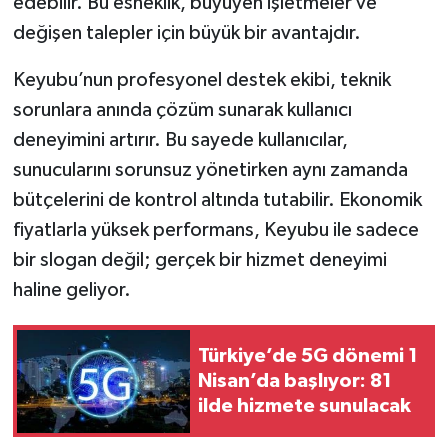
edebilir. Bu esneklik, büyüyen işletmeler ve
değişen talepler için büyük bir avantajdır.
Keyubu’nun profesyonel destek ekibi, teknik
sorunlara anında çözüm sunarak kullanıcı
deneyimini artırır. Bu sayede kullanıcılar,
sunucularını sorunsuz yönetirken aynı zamanda
bütçelerini de kontrol altında tutabilir. Ekonomik
fiyatlarla yüksek performans, Keyubu ile sadece
bir slogan değil; gerçek bir hizmet deneyimi
haline geliyor.
Türkiye’de 5G dönemi 1
Nisan’da başlıyor: 81
ilde hizmete sunulacak