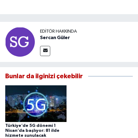
EDITÖR HAKKINDA
Sercan Güler
Bunlar da ilginizi çekebilir
Türkiye’de 5G dönemi 1
Nisan’da başlıyor: 81 ilde
hizmete sunulacak