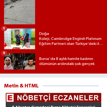
5
Doğa
Koleji, Cambrıdge Englısh Platınum
Eğitim Partneri olan Türkiye’deki ilk
ve tek eğitim kurumu oldu
6
Bursa'da 8 aylık hamile kadının
ölümünün ardındaki şok gerçek
Metin & HTML