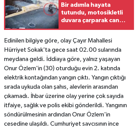
Bir adımla hayata
tutundu, motosikletli
duvara çarparak can
verdi
Edinilen bilgiye göre, olay Çayır Mahallesi
Hürriyet Sokak'ta gece saat 02.00 sularında
meydana geldi. İddiaya göre, yalnız yaşayan
Onur Özlem'in (30) oturduğu evin 2. katında
elektrik kontağından yangın çıktı. Yangın çıktığı
sırada uykuda olan şahıs, alevlerin arasından
çıkamadı. İhbar üzerine olay yerine çok sayıda
itfaiye, sağlık ve polis ekibi gönderildi. Yangının
söndürülmesinin ardından Onur Özlem'in
cesedine ulaşıldı. Cumhuriyet savcısının ince