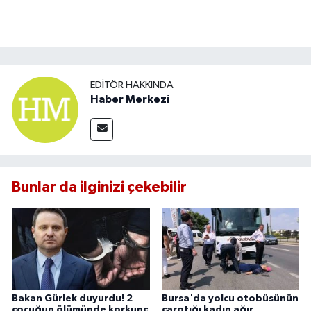
EDITÖR HAKKINDA
Haber Merkezi
Bunlar da ilginizi çekebilir
Bakan Gürlek duyurdu! 2
Bursa'da yolcu otobüsünün
çocuğun ölümünde korkunç
çarptığı kadın ağır