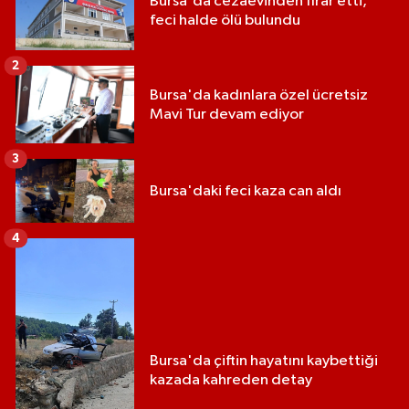
Bursa'da cezaevinden firar etti,
feci halde ölü bulundu
2
Bursa'da kadınlara özel ücretsiz
Mavi Tur devam ediyor
3
Bursa'daki feci kaza can aldı
4
Bursa'da çiftin hayatını kaybettiği
kazada kahreden detay