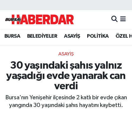
Hava Durumu
BURSA
BELEDİYELER
ASAYİŞ
POLİTİKA
ÖZEL 
Trafik Durumu
Süper Lig Puan Durumu ve Fikstür
ASAYİŞ
30 yaşındaki şahıs yalnız
Tüm Manşetler
yaşadığı evde yanarak can
Son Dakika Haberleri
verdi
Bursa'nın Yenişehir ilçesinde 2 katlı bir evde çıkan
Haber Arşivi
yangında 30 yaşındaki şahıs hayatını kaybetti.