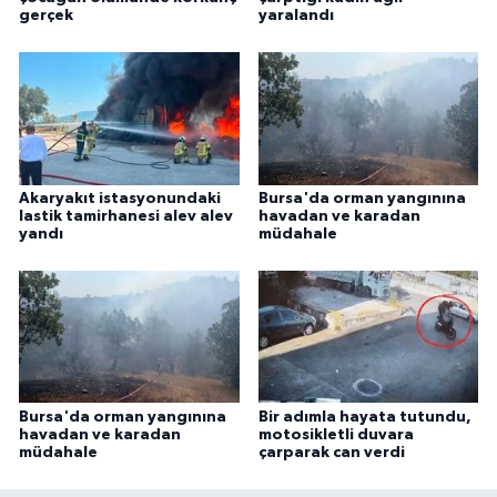
gerçek
yaralandı
Akaryakıt istasyonundaki
Bursa'da orman yangınına
lastik tamirhanesi alev alev
havadan ve karadan
yandı
müdahale
Bursa'da orman yangınına
Bir adımla hayata tutundu,
havadan ve karadan
motosikletli duvara
müdahale
çarparak can verdi