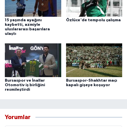
15 yaşında ayağını
Özlüce'de tempolu çalışma
kaybetti, azmiyle
uluslararası başarılara
ulaştı
Bursaspor ve İnallar
Bursaspor-Shakhtar maçı
Otomotiv iş birliğini
kapalı gişeye koşuyor
resmileştirdi
Yorumlar