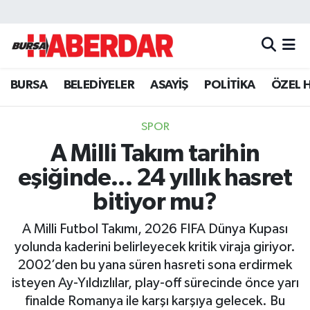
Hava Durumu
BURSA
BELEDİYELER
ASAYİŞ
POLİTİKA
ÖZEL 
Trafik Durumu
Süper Lig Puan Durumu ve Fikstür
SPOR
A Milli Takım tarihin
Tüm Manşetler
eşiğinde... 24 yıllık hasret
Son Dakika Haberleri
bitiyor mu?
A Milli Futbol Takımı, 2026 FIFA Dünya Kupası
Haber Arşivi
yolunda kaderini belirleyecek kritik viraja giriyor.
2002’den bu yana süren hasreti sona erdirmek
isteyen Ay-Yıldızlılar, play-off sürecinde önce yarı
finalde Romanya ile karşı karşıya gelecek. Bu