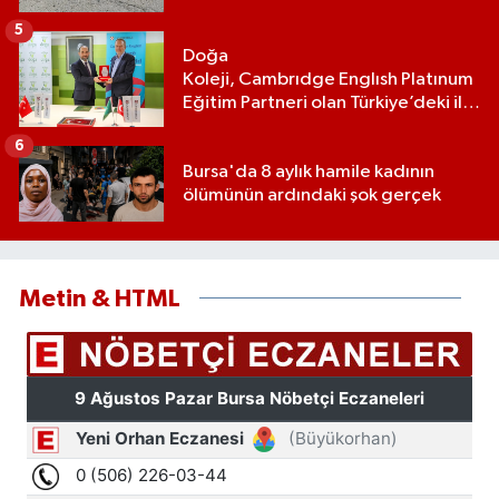
5
Doğa
Koleji, Cambrıdge Englısh Platınum
Eğitim Partneri olan Türkiye’deki ilk
ve tek eğitim kurumu oldu
6
Bursa'da 8 aylık hamile kadının
ölümünün ardındaki şok gerçek
Metin & HTML