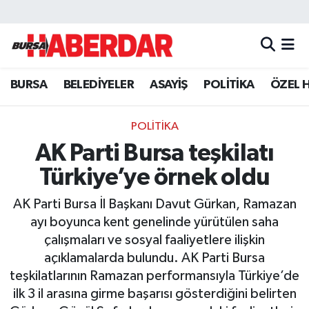
Hava Durumu
BURSA
BELEDİYELER
ASAYİŞ
POLİTİKA
ÖZEL 
Trafik Durumu
Süper Lig Puan Durumu ve Fikstür
POLİTİKA
AK Parti Bursa teşkilatı
Tüm Manşetler
Türkiye’ye örnek oldu
Son Dakika Haberleri
AK Parti Bursa İl Başkanı Davut Gürkan, Ramazan
ayı boyunca kent genelinde yürütülen saha
Haber Arşivi
çalışmaları ve sosyal faaliyetlere ilişkin
açıklamalarda bulundu. AK Parti Bursa
teşkilatlarının Ramazan performansıyla Türkiye’de
ilk 3 il arasına girme başarısı gösterdiğini belirten