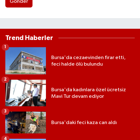
Gönder
Trend Haberler
1
Bursa'da cezaevinden firar etti,
feci halde ölü bulundu
2
Bursa'da kadınlara özel ücretsiz
Mavi Tur devam ediyor
3
Bursa'daki feci kaza can aldı
4