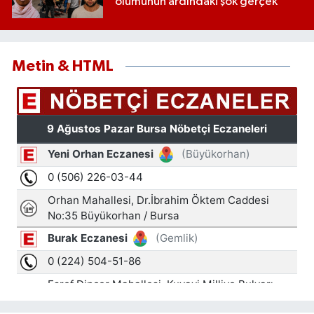
ölümünün ardındaki şok gerçek
Metin & HTML