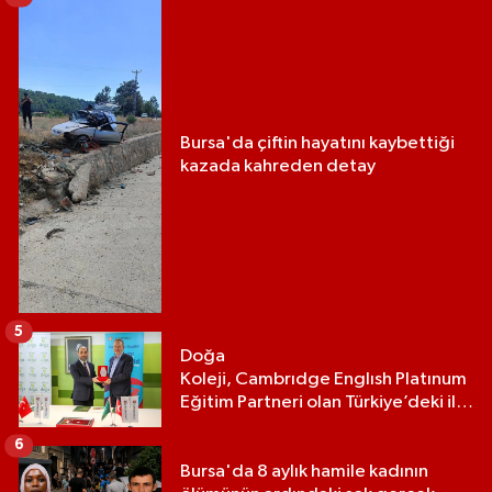
Bursa'da çiftin hayatını kaybettiği
kazada kahreden detay
5
Doğa
Koleji, Cambrıdge Englısh Platınum
Eğitim Partneri olan Türkiye’deki ilk
ve tek eğitim kurumu oldu
6
Bursa'da 8 aylık hamile kadının