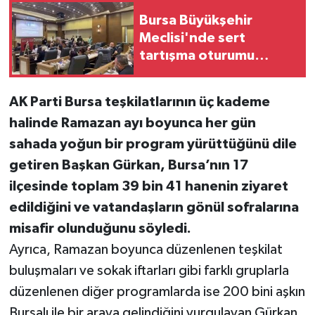
Bursa Büyükşehir
Meclisi'nde sert
tartışma oturumu
erteletti
AK Parti Bursa teşkilatlarının üç kademe
halinde Ramazan ayı boyunca her gün
sahada yoğun bir program yürüttüğünü dile
getiren Başkan Gürkan, Bursa’nın 17
ilçesinde toplam 39 bin 41 hanenin ziyaret
edildiğini ve vatandaşların gönül sofralarına
misafir olunduğunu söyledi.
Ayrıca, Ramazan boyunca düzenlenen teşkilat
buluşmaları ve sokak iftarları gibi farklı gruplarla
düzenlenen diğer programlarda ise 200 bini aşkın
Bursalı ile bir araya gelindiğini vurgulayan Gürkan,