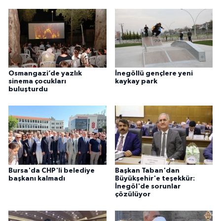
Osmangazi’de yazlık
İnegöllü gençlere yeni
sinema çocukları
kaykay park
buluşturdu
Bursa'da CHP'li belediye
Başkan Taban'dan
başkanı kalmadı
Büyükşehir'e teşekkür:
İnegöl'de sorunlar
çözülüyor