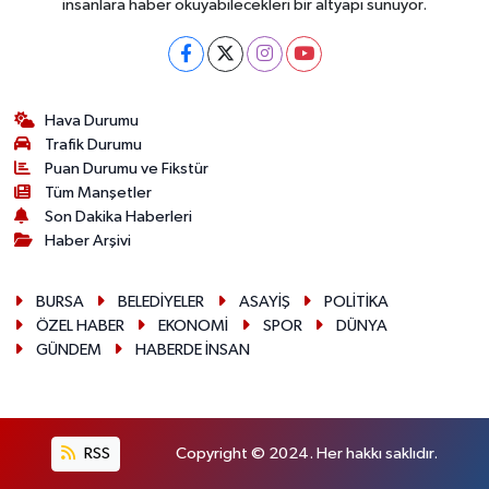
insanlara haber okuyabilecekleri bir altyapı sunuyor.
Hava Durumu
Trafik Durumu
Puan Durumu ve Fikstür
Tüm Manşetler
Son Dakika Haberleri
Haber Arşivi
BURSA
BELEDİYELER
ASAYİŞ
POLİTİKA
ÖZEL HABER
EKONOMİ
SPOR
DÜNYA
GÜNDEM
HABERDE İNSAN
RSS
Copyright © 2024. Her hakkı saklıdır.