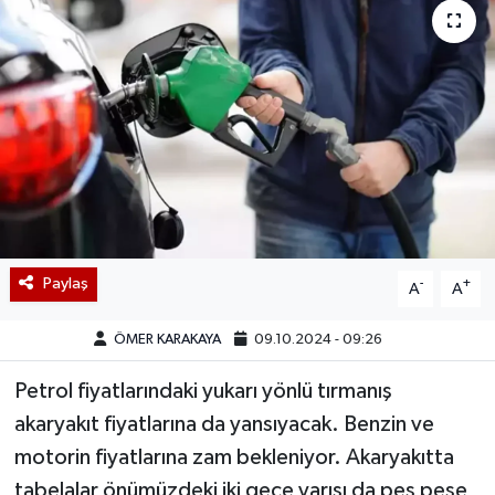
Paylaş
-
+
A
A
ÖMER KARAKAYA
09.10.2024 - 09:26
Petrol fiyatlarındaki yukarı yönlü tırmanış
akaryakıt fiyatlarına da yansıyacak. Benzin ve
motorin fiyatlarına zam bekleniyor. Akaryakıtta
tabelalar önümüzdeki iki gece yarısı da peş peşe