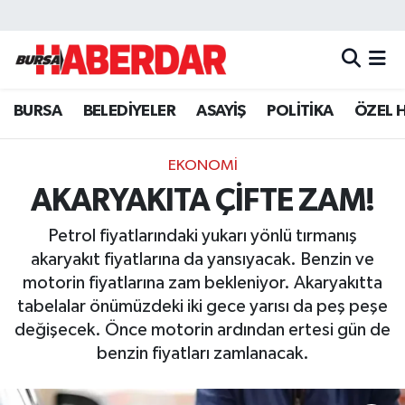
Hava Durumu
BURSA
BELEDİYELER
ASAYİŞ
POLİTİKA
ÖZEL 
Trafik Durumu
Süper Lig Puan Durumu ve Fikstür
EKONOMİ
AKARYAKITA ÇİFTE ZAM!
Tüm Manşetler
Petrol fiyatlarındaki yukarı yönlü tırmanış
Son Dakika Haberleri
akaryakıt fiyatlarına da yansıyacak. Benzin ve
motorin fiyatlarına zam bekleniyor. Akaryakıtta
Haber Arşivi
tabelalar önümüzdeki iki gece yarısı da peş peşe
değişecek. Önce motorin ardından ertesi gün de
benzin fiyatları zamlanacak.