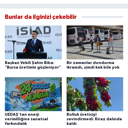
Bunlar da ilginizi çekebilir
Başkan Vekili Şahin Biba:
Bir zamanlar dondurma
"Bursa üretimle güçleniyor"
ikramdı, şimdi kek bile yok
UEDAŞ'tan enerji
Bolluk üreticiyi
verimliliğine sanatsal
sevindirmedi: Kiraz dalında
farkındalık
kaldı