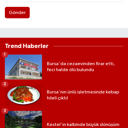
Gönder
Trend Haberler
1
Bursa'da cezaevinden firar etti,
feci halde ölü bulundu
2
Bursa'nın ünlü işletmesinde kebap
hileli çıktı!
3
Kestel'in kalbinde büyük dönüşüm