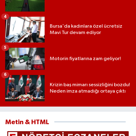
4
Bursa'da kadınlara özel ücretsiz
Mavi Tur devam ediyor
5
Motorin fiyatlarına zam geliyor!
6
Krizin baş mimarı sessizliğini bozdu!
Neden imza atmadığı ortaya çıktı
Metin & HTML