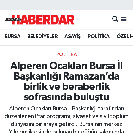
Hava Durumu
BURSA
BELEDİYELER
ASAYİŞ
POLİTİKA
ÖZEL 
Trafik Durumu
Süper Lig Puan Durumu ve Fikstür
POLİTİKA
Alperen Ocakları Bursa İl
Tüm Manşetler
Başkanlığı Ramazan’da
Son Dakika Haberleri
birlik ve beraberlik
sofrasında buluştu
Haber Arşivi
Alperen Ocakları Bursa İl Başkanlığı tarafından
düzenlenen iftar programı, siyaset ve sivil toplum
dünyasını bir araya getirdi. Bursa'nın merkez
Yıldırım ilçesinde bulunan bir düğün salonunda