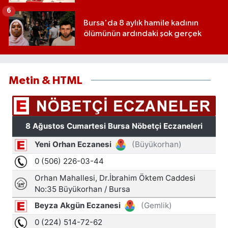
ve tek eğitim kurumu oldu
6
Bursa'da 8 aylık hamile kadının
ölümünün ardındaki şok gerçek
Metin & HTML