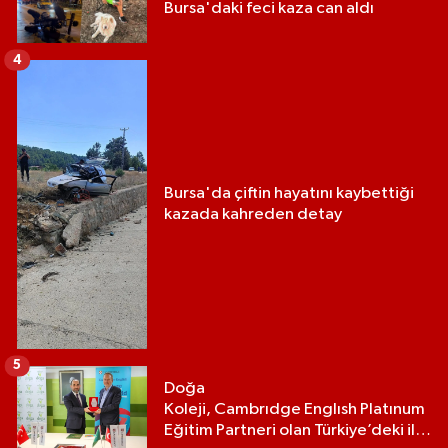
Bursa'daki feci kaza can aldı
4
Bursa'da çiftin hayatını kaybettiği
kazada kahreden detay
5
Doğa
Koleji, Cambrıdge Englısh Platınum
Eğitim Partneri olan Türkiye’deki ilk