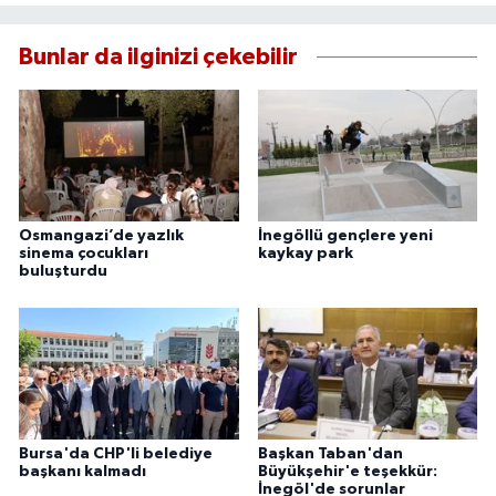
Bunlar da ilginizi çekebilir
Osmangazi’de yazlık
İnegöllü gençlere yeni
sinema çocukları
kaykay park
buluşturdu
Bursa'da CHP'li belediye
Başkan Taban'dan
başkanı kalmadı
Büyükşehir'e teşekkür:
İnegöl'de sorunlar