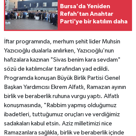
Bursa'da Yeniden
Refah’tan Anahtar
Parti’ye bir katılım daha
İftar programında, merhum şehit lider Muhsin
Yazıcıoğlu dualarla anılırken, Yazıcıoğlu'nun
hafızalara kazınan "Sivas benim kara sevdam"
sözü de katılımcılar tarafından yad edildi.
Programda konuşan Büyük Birlik Partisi Genel
Başkan Yardımcısı Ekrem Alfatlı, Ramazan ayının
birlik ve beraberlik ruhuna vurgu yaptı. Alfatlı
konuşmasında, "Rabbim yapmış olduğumuz
ibadetleri, tuttuğumuz oruçları ve verdiğimiz
sadakaları kabul etsin. Aziz milletimizi nice
Ramazanlara sağlıkla, birlik ve beraberlik içinde