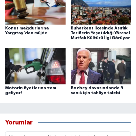
Konut mağdurlarına
Buharkent İlçesinde Asırlık
Yargıtay'dan müjde
Tariflerin Yaşatıldığı Yöresel
Mutfak Kültürü İlgi Görüyor
Motorin fiyatlarına zam
Bozbey davasındanda 9
geliyor!
sanık için tahliye talebi
Yorumlar