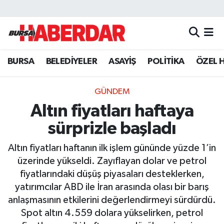
Hava Durumu
BURSA
BELEDİYELER
ASAYİŞ
POLİTİKA
ÖZEL 
Trafik Durumu
Süper Lig Puan Durumu ve Fikstür
GÜNDEM
Altın fiyatları haftaya
Tüm Manşetler
sürprizle başladı
Son Dakika Haberleri
Altın fiyatları haftanın ilk işlem gününde yüzde 1’in
üzerinde yükseldi. Zayıflayan dolar ve petrol
Haber Arşivi
fiyatlarındaki düşüş piyasaları desteklerken,
yatırımcılar ABD ile İran arasında olası bir barış
anlaşmasının etkilerini değerlendirmeyi sürdürdü.
Spot altın 4.559 dolara yükselirken, petrol