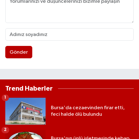
Gönder
Trend Haberler
1
Bursa'da cezaevinden firar etti,
feci halde ölü bulundu
2
Bursa'nın ünlü işletmesinde kebap