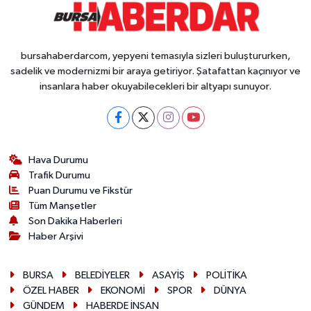
bursahaberdarcom, yepyeni temasıyla sizleri buluştururken,
sadelik ve modernizmi bir araya getiriyor. Şatafattan kaçınıyor ve
insanlara haber okuyabilecekleri bir altyapı sunuyor.
Hava Durumu
Trafik Durumu
Puan Durumu ve Fikstür
Tüm Manşetler
Son Dakika Haberleri
Haber Arşivi
BURSA
BELEDİYELER
ASAYİŞ
POLİTİKA
ÖZEL HABER
EKONOMİ
SPOR
DÜNYA
GÜNDEM
HABERDE İNSAN