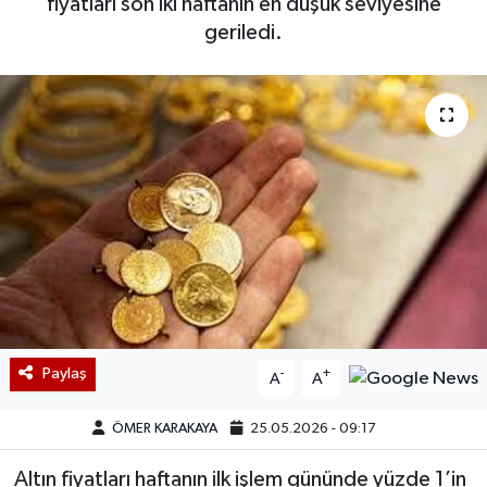
fiyatları son iki haftanın en düşük seviyesine
geriledi.
Paylaş
-
+
A
A
ÖMER KARAKAYA
25.05.2026 - 09:17
Altın fiyatları haftanın ilk işlem gününde yüzde 1’in