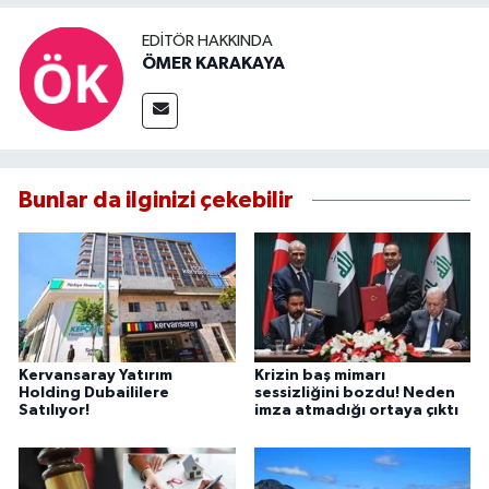
EDITÖR HAKKINDA
ÖMER KARAKAYA
Bunlar da ilginizi çekebilir
Kervansaray Yatırım
Krizin baş mimarı
Holding Dubaililere
sessizliğini bozdu! Neden
Satılıyor!
imza atmadığı ortaya çıktı