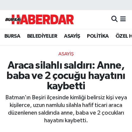
Hava Durumu
BURSA
BELEDİYELER
ASAYİŞ
POLİTİKA
ÖZEL 
Trafik Durumu
Süper Lig Puan Durumu ve Fikstür
ASAYİŞ
Araca silahlı saldırı: Anne,
Tüm Manşetler
baba ve 2 çocuğu hayatını
Son Dakika Haberleri
kaybetti
Batman'ın Beşiri ilçesinde kimliği belirsiz kişi veya
Haber Arşivi
kişilerce, uzun namlulu silahla hafif ticari araca
düzenlenen saldırıda anne, baba ve 2 çocukları
hayatını kaybetti.