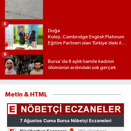
5
Doğa
Koleji, Cambrıdge Englısh Platınum
Eğitim Partneri olan Türkiye’deki ilk
ve tek eğitim kurumu oldu
6
Bursa'da 8 aylık hamile kadının
ölümünün ardındaki şok gerçek
Metin & HTML