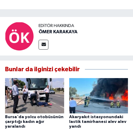
EDITÖR HAKKINDA
ÖMER KARAKAYA
Bunlar da ilginizi çekebilir
Bursa'da yolcu otobüsünün
Akaryakıt istasyonundaki
çarptığı kadın ağır
lastik tamirhanesi alev alev
yaralandı
yandı