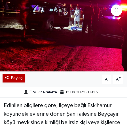
Paylaş
-
+
A
A
ÖMER KARAKAYA
15.09.2025 - 09:15
Edinilen bilgilere göre, ilçeye bağlı Eskihamur
köyündeki evlerine dönen Şanlı ailesine Beyçayır
köyü mevkisinde kimliği belirsiz kişi veya kişilerce