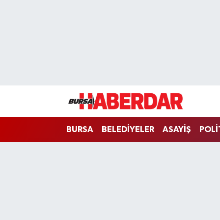
Hava Durumu
Trafik Durumu
Süper Lig Puan Durumu ve Fikstür
Tüm Manşetler
BURSA
BELEDİYELER
ASAYİŞ
POLİ
Son Dakika Haberleri
Haber Arşivi