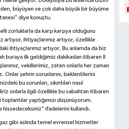
r haline geliyor. Dolayısıyla bu anlamda bizim
izden, büyüyen ve çok daha büyük bir büyüme
 tanesi" diye konuştu.
lli zorluklarla da karşı karşıya olduğunu
rtıyor, ihtiyaçlarımız artıyor, özellikle
ndaki ihtiyaçlarımız artıyor. Bu anlamda da biz
bah buraya ilk geldiğimiz dakikadan itibaren İl
larımız, vekillerimiz, zaten onlarla her zaman
 Onlar şehrin sorunlarını, beklentilerini
izdeki bu sorunları, sıkıntıları nasıl
riz onlarla ilgili özellikle bu sabahtan itibaren
mli toplantılar yaptığımızı düşünüyorum.
de hissedeceksiniz" ifadelerini kullandı.
l gaz gibi aslında temel evrensel hizmetler