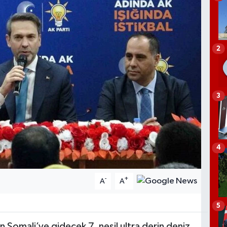
2
3
4
-
+
A
A
5
 Somali’ye gidecek 7. nesil ultra derin deniz