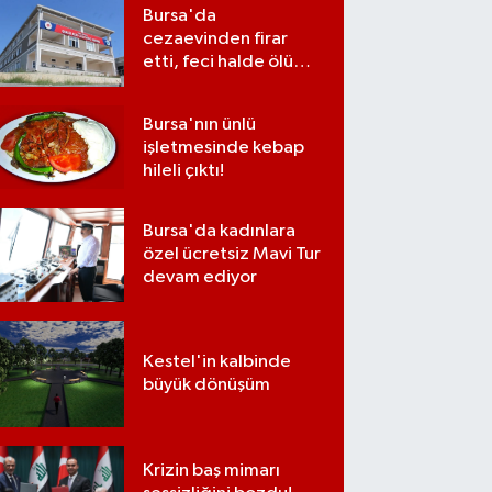
Bursa'da
cezaevinden firar
etti, feci halde ölü
bulundu
Bursa'nın ünlü
işletmesinde kebap
hileli çıktı!
Bursa'da kadınlara
özel ücretsiz Mavi Tur
devam ediyor
Kestel'in kalbinde
büyük dönüşüm
Krizin baş mimarı