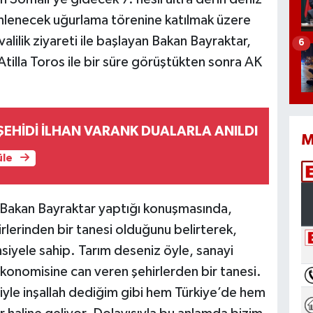
enlenecek uğurlama törenine katılmak üzere
lilik ziyareti ile başlayan Bakan Bayraktar,
6
i Atilla Toros ile bir süre görüştükten sonra AK
ŞEHİDİ İLHAN VARANK DUALARLA ANILDI
M
üle
en Bakan Bayraktar yaptığı konuşmasında,
irlerinden bir tanesi olduğunu belirterek,
iyele sahip. Tarım deseniz öyle, sanayi
 ekonomisine can veren şehirlerden bir tanesi.
isiyle inşallah dediğim gibi hem Türkiye’de hem