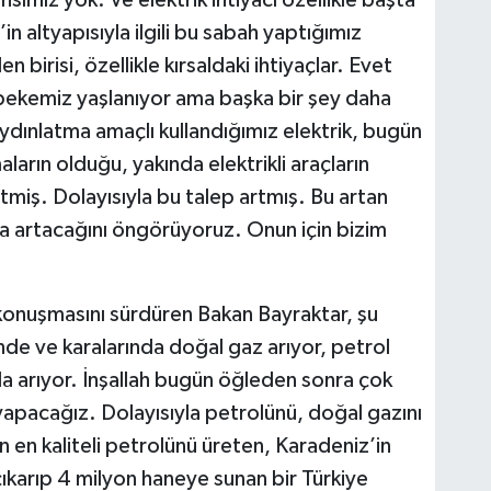
nsımız yok. Ve elektrik ihtiyacı özellikle başta
in altyapısıyla ilgili bu sabah yaptığımız
 birisi, özellikle kırsaldaki ihtiyaçlar. Evet
şebekemiz yaşlanıyor ama başka bir şey daha
aydınlatma amaçlı kullandığımız elektrik, bugün
ların olduğu, yakında elektrikli araçların
tmiş. Dolayısıyla bu talep artmış. Bu artan
 artacağını öngörüyoruz. Onun için bizim
konuşmasını sürdüren Bakan Bayraktar, şu
inde ve karalarında doğal gaz arıyor, petrol
ında arıyor. İnşallah bugün öğleden sonra çok
 yapacağız. Dolayısıyla petrolünü, doğal gazını
 en kaliteli petrolünü üreten, Karadeniz’in
çıkarıp 4 milyon haneye sunan bir Türkiye