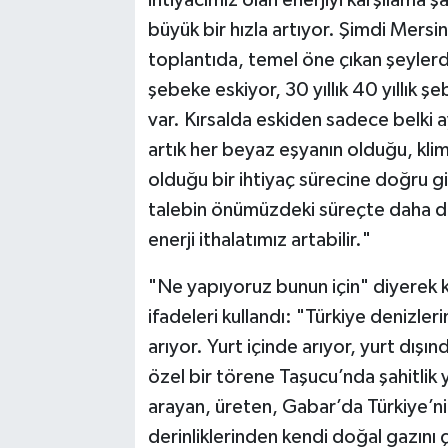
ihtiyacımız olan enerjiyi karşılama şa
büyük bir hızla artıyor. Şimdi Mersin’
toplantıda, temel öne çıkan şeylerden
şebeke eskiyor, 30 yıllık 40 yıllık 
var. Kırsalda eskiden sadece belki 
artık her beyaz eşyanın olduğu, klima
olduğu bir ihtiyaç sürecine doğru gi
talebin önümüzdeki süreçte daha da
enerji ithalatımız artabilir."
"Ne yapıyoruz bunun için" diyerek 
ifadeleri kullandı: "Türkiye denizler
arıyor. Yurt içinde arıyor, yurt dış
özel bir törene Taşucu’nda şahitlik
arayan, üreten, Gabar’da Türkiye’nin
derinliklerinden kendi doğal gazını 