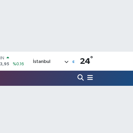
°
R
24
İstanbul
704
%0
406
%-0.08
İN
43
%0
 ALTIN
.87
%0.12
00
9
%70
OIN
3,95
%0.16