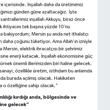
re içerisinde. İnşallah daha da üretimimiz
lığımızı günden güne azaltacağız. İşte
 santrallerimiz inşallah Akkuyu, biraz önce
ik ihtiyacını tek başına yüzde 10’nu
lara bakıyordum; Mersin şu anda net ithalatçı
en daha çoğunu tüketiyor. Ama Allah’ın izniyle
 Mersin, elektrik ihracatçısı bir şehrimiz
jisine enerji katacak. İnşallah ekonomisine güç
örnek önemli illerimizden biri haline gelecek.
 sanayi, özellikle üretim, istihdam bu anlamda
rı da burada açılmış olacak. Hakikaten
da o özelliğine sahip olacak."
mlılığı kırdığı anda, bölgesinde ve
line gelecek"