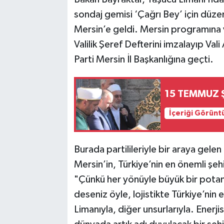
sondaj gemisi ‘Çağrı Bey’ için düz
Mersin’e geldi. Mersin programına va
Valilik Şeref Defterini imzalayıp Val
Parti Mersin İl Başkanlığına geçti.
15 TEMMUZ 
İçeriği Görünt
Burada partilileriyle bir araya gel
Mersin’in, Türkiye’nin en önemli şeh
"Çünkü her yönüyle büyük bir potans
deseniz öyle, lojistikte Türkiye’nin
Limanıyla, diğer unsurlarıyla. Enerj