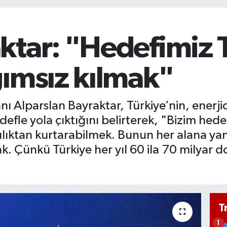
tar: "Hedefimiz T
ğımsız kılmak"
nı Alparslan Bayraktar, Türkiye’nin, enerji
fle yola çıktığını belirterek, "Bizim hedef
ılıktan kurtarabilmek. Bunun her alana ya
. Çünkü Türkiye her yıl 60 ila 70 milyar do
T
1