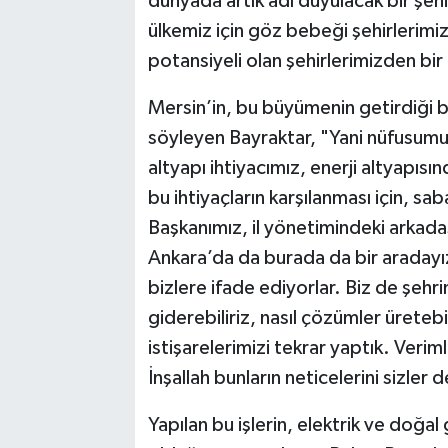
dünyada artık adı duyulacak bir şehi
ülkemiz için göz bebeği şehirlerim
potansiyeli olan şehirlerimizden bir
Mersin’in, bu büyümenin getirdiği be
söyleyen Bayraktar, "Yani nüfusumuz a
altyapı ihtiyacımız, enerji altyapısı
bu ihtiyaçların karşılanması için, sa
Başkanımız, il yönetimindeki arkadaş
Ankara’da da burada da bir aradayız.
bizlere ifade ediyorlar. Biz de şehrim
giderebiliriz, nasıl çözümler üretebili
istişarelerimizi tekrar yaptık. Veri
İnşallah bunların neticelerini sizler 
Yapılan bu işlerin, elektrik ve doğa