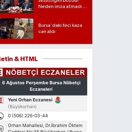
sessizliğini bozdu!
Neden imza atmadığı
ortaya çıktı
Bursa'daki feci kaza
can aldı
etin & HTML