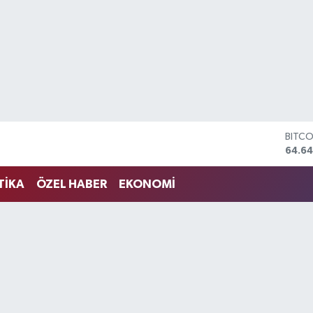
DOLA
47,6
EURO
55,0
TİKA
ÖZEL HABER
EKONOMİ
STERL
64,21
GRAM
6500
BİST1
13.79
BITC
64.64