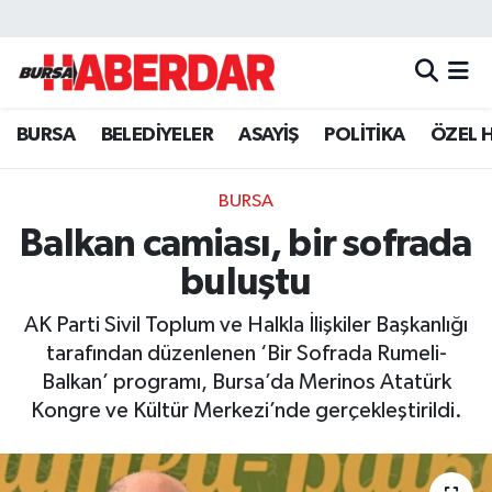
Hava Durumu
BURSA
BELEDİYELER
ASAYİŞ
POLİTİKA
ÖZEL 
Trafik Durumu
Süper Lig Puan Durumu ve Fikstür
BURSA
Balkan camiası, bir sofrada
Tüm Manşetler
buluştu
Son Dakika Haberleri
AK Parti Sivil Toplum ve Halkla İlişkiler Başkanlığı
tarafından düzenlenen ‘Bir Sofrada Rumeli-
Haber Arşivi
Balkan’ programı, Bursa’da Merinos Atatürk
Kongre ve Kültür Merkezi’nde gerçekleştirildi.