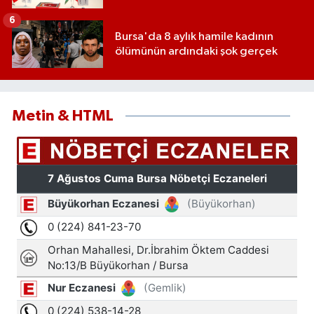
ve tek eğitim kurumu oldu
6
Bursa'da 8 aylık hamile kadının
ölümünün ardındaki şok gerçek
Metin & HTML