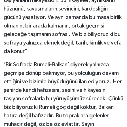
taşıyanların hikayesidir. Bu hikayeler, ayrılıkların
hüznünü, kavuşmaların sevincini, kardeşliğin
gücünü yaşatıyor. Ve aynı zamanda bu masa birlik
olmanın, bir arada kalmanın, ortak geçmişi
geleceğe taşımanın sofrası. Ve biz biliyoruz ki bu
sofraya yalnızca ekmek değil, tarih, kimlik ve vefa
da konur"
‘Bir Sofrada Rumeli-Balkan’ diyerek yalnızca
geçmişe dönüp bakmıyor, bu yolculuğun devam
ettiğini ve bizimle büyüdüğünü ilan ediyoruz. Her
şehirde kendi hafızasını, sesini ve hikayesini
taşıyan sofralarla bu yürüyüşümüz sürecek. Çünkü
biz biliyoruz ki Rumeli göç değil köktür, Balkan
hatıra değil hafızadır. Bu topraklara gelenler
muhacir değil, öz be öz evlattır. Sayın