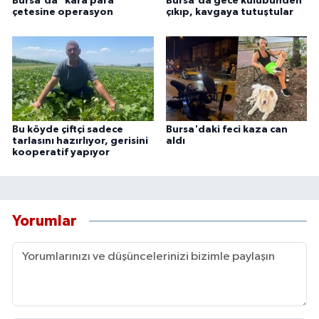
Bursa'da "kara para"
Bursa'da gece kulubünden
çetesine operasyon
çıkıp, kavgaya tutuştular
Bu köyde çiftçi sadece
Bursa'daki feci kaza can
tarlasını hazırlıyor, gerisini
aldı
kooperatif yapıyor
Yorumlar