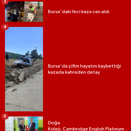
3
Bursa'daki feci kaza can aldı
4
Bursa'da çiftin hayatını kaybettiği
kazada kahreden detay
5
Doğa
Koleji, Cambrıdge Englısh Platınum