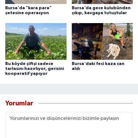
Bursa'da "kara para"
Bursa'da gece kulubünden
çetesine operasyon
çıkıp, kavgaya tutuştular
Bu köyde çiftçi sadece
Bursa'daki feci kaza can
tarlasını hazırlıyor, gerisini
aldı
kooperatif yapıyor
Yorumlar