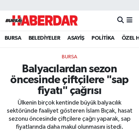
Hava Durumu
BURSA
BELEDİYELER
ASAYİŞ
POLİTİKA
ÖZEL 
Trafik Durumu
Süper Lig Puan Durumu ve Fikstür
BURSA
Balyacılardan sezon
Tüm Manşetler
öncesinde çiftçilere "sap
Son Dakika Haberleri
fiyatı" çağrısı
Ülkenin birçok kentinde büyük balyacılık
Haber Arşivi
sektöründe faaliyet gösteren İslam Bıçak, hasat
sezonu öncesinde çiftçilere çağrı yaparak, sap
fiyatlarında daha makul olunmasını istedi.