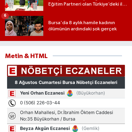
Eğitim Partneri olan Türkiye’deki ilk
ve tek eğitim kurumu oldu
6
Bursa'da 8 aylık hamile kadının
ölümünün ardındaki şok gerçek
Metin & HTML