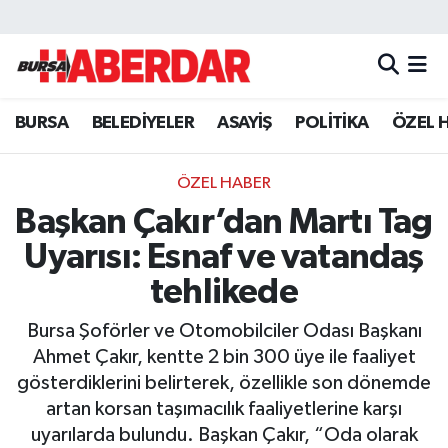
Hava Durumu
BURSA
BELEDİYELER
ASAYİŞ
POLİTİKA
ÖZEL 
Trafik Durumu
Süper Lig Puan Durumu ve Fikstür
ÖZEL HABER
Başkan Çakır’dan Martı Tag
Tüm Manşetler
Uyarısı: Esnaf ve vatandaş
Son Dakika Haberleri
tehlikede
Bursa Şoförler ve Otomobilciler Odası Başkanı
Haber Arşivi
Ahmet Çakır, kentte 2 bin 300 üye ile faaliyet
gösterdiklerini belirterek, özellikle son dönemde
artan korsan taşımacılık faaliyetlerine karşı
uyarılarda bulundu. Başkan Çakır, “Oda olarak