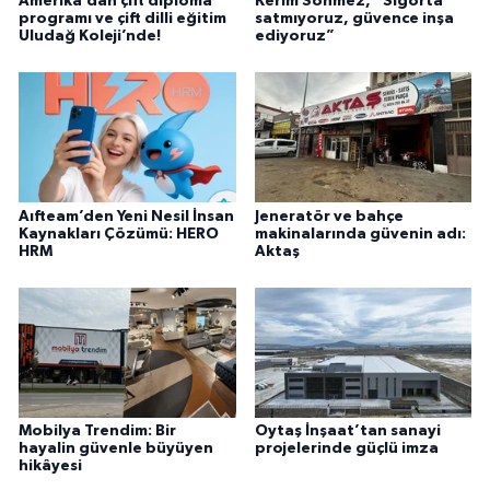
Amerika’dan çift diploma
Kerim Sönmez, “Sigorta
programı ve çift dilli eğitim
satmıyoruz, güvence inşa
Uludağ Koleji’nde!
ediyoruz”
Aıfteam’den Yeni Nesil İnsan
Jeneratör ve bahçe
Kaynakları Çözümü: HERO
makinalarında güvenin adı:
HRM
Aktaş
Mobilya Trendim: Bir
Oytaş İnşaat’tan sanayi
hayalin güvenle büyüyen
projelerinde güçlü imza
hikâyesi