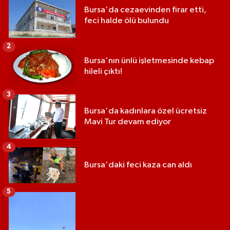
Bursa'da cezaevinden firar etti,
feci halde ölü bulundu
2
Bursa'nın ünlü işletmesinde kebap
hileli çıktı!
3
Bursa'da kadınlara özel ücretsiz
Mavi Tur devam ediyor
4
Bursa'daki feci kaza can aldı
5