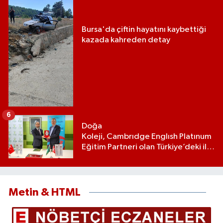
Bursa'da çiftin hayatını kaybettiği
kazada kahreden detay
6
Doğa
Koleji, Cambrıdge Englısh Platınum
Eğitim Partneri olan Türkiye’deki ilk
ve tek eğitim kurumu oldu
Metin & HTML