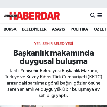
Hava Durumu
BURSA
BELEDİYELER
ASAYİŞ
POLİTİKA
ÖZEL 
Trafik Durumu
Süper Lig Puan Durumu ve Fikstür
YENİŞEHİR BELEDİYESİ
Başkanlık makamında
Tüm Manşetler
duygusal buluşma
Son Dakika Haberleri
Tarihi Yenişehir Belediyesi Başkanlık Makamı,
Türkiye ve Kuzey Kıbrıs Türk Cumhuriyeti (KKTC)
Haber Arşivi
arasındaki sarsılmaz gönül bağını gözler önüne
seren anlamlı ve duygu yüklü bir buluşmaya ev
sahipliği yaptı.