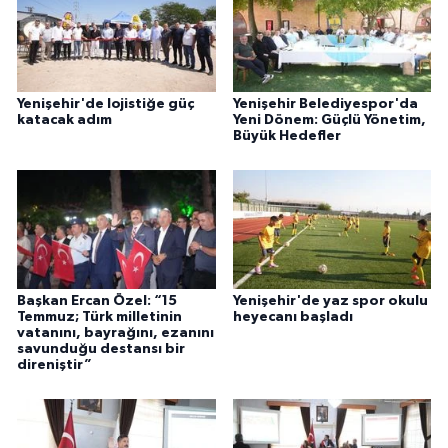
Yenişehir'de lojistiğe güç
Yenişehir Belediyespor'da
katacak adım
Yeni Dönem: Güçlü Yönetim,
Büyük Hedefler
Başkan Ercan Özel: “15
Yenişehir'de yaz spor okulu
Temmuz; Türk milletinin
heyecanı başladı
vatanını, bayrağını, ezanını
savunduğu destansı bir
direniştir”