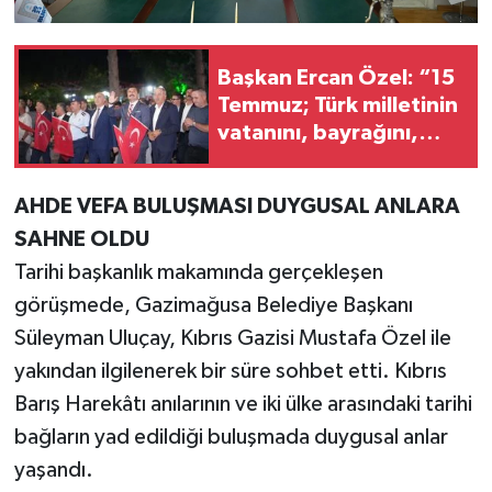
Başkan Ercan Özel: “15
Temmuz; Türk milletinin
vatanını, bayrağını,
ezanını savunduğu
destansı bir direniştir”
AHDE VEFA BULUŞMASI DUYGUSAL ANLARA
SAHNE OLDU
Tarihi başkanlık makamında gerçekleşen
görüşmede, Gazimağusa Belediye Başkanı
Süleyman Uluçay, Kıbrıs Gazisi Mustafa Özel ile
yakından ilgilenerek bir süre sohbet etti. Kıbrıs
Barış Harekâtı anılarının ve iki ülke arasındaki tarihi
bağların yad edildiği buluşmada duygusal anlar
yaşandı.