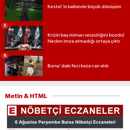
Kestel'in kalbinde büyük dönüşüm
5
Krizin baş mimarı sessizliğini bozdu!
Neden imza atmadığı ortaya çıktı
6
Bursa'daki feci kaza can aldı
Metin & HTML