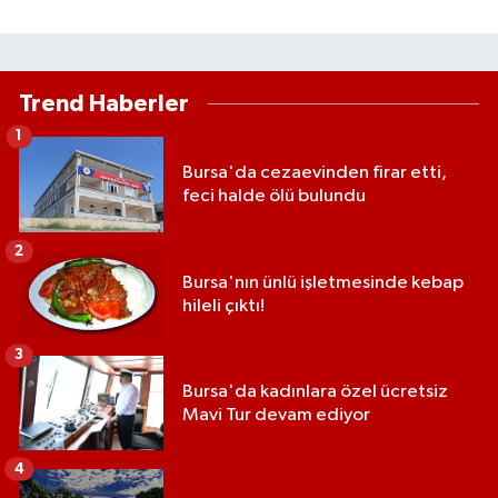
Trend Haberler
1
Bursa'da cezaevinden firar etti,
feci halde ölü bulundu
2
Bursa'nın ünlü işletmesinde kebap
hileli çıktı!
3
Bursa'da kadınlara özel ücretsiz
Mavi Tur devam ediyor
4