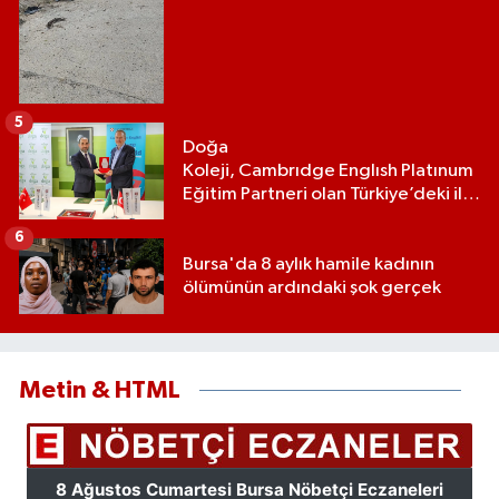
5
Doğa
Koleji, Cambrıdge Englısh Platınum
Eğitim Partneri olan Türkiye’deki ilk
ve tek eğitim kurumu oldu
6
Bursa'da 8 aylık hamile kadının
ölümünün ardındaki şok gerçek
Metin & HTML