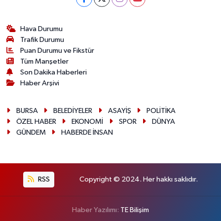
Hava Durumu
Trafik Durumu
Puan Durumu ve Fikstür
Tüm Manşetler
Son Dakika Haberleri
Haber Arşivi
BURSA
BELEDİYELER
ASAYİŞ
POLİTİKA
ÖZEL HABER
EKONOMİ
SPOR
DÜNYA
GÜNDEM
HABERDE İNSAN
RSS
Copyright © 2024. Her hakkı saklıdır.
Haber Yazılımı:
TE Bilişim