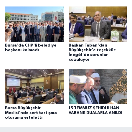
Bursa'da CHP'li belediye
Başkan Taban'dan
başkanı kalmadı
Büyükşehir'e teşekkür:
İnegöl'de sorunlar
çözülüyor
Bursa Büyükşehir
15 TEMMUZ ŞEHİDİ İLHAN
Meclisi'nde sert tartışma
VARANK DUALARLA ANILDI
oturumu erteletti