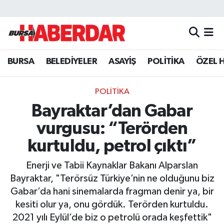
Hava Durumu
BURSA
BELEDİYELER
ASAYİŞ
POLİTİKA
ÖZEL 
Trafik Durumu
Süper Lig Puan Durumu ve Fikstür
POLİTİKA
Bayraktar’dan Gabar
Tüm Manşetler
vurgusu: “Terörden
Son Dakika Haberleri
kurtuldu, petrol çıktı”
Enerji ve Tabii Kaynaklar Bakanı Alparslan
Haber Arşivi
Bayraktar, "Terörsüz Türkiye’nin ne olduğunu biz
Gabar’da hani sinemalarda fragman denir ya, bir
kesiti olur ya, onu gördük. Terörden kurtuldu.
2021 yılı Eylül’de biz o petrolü orada keşfettik"