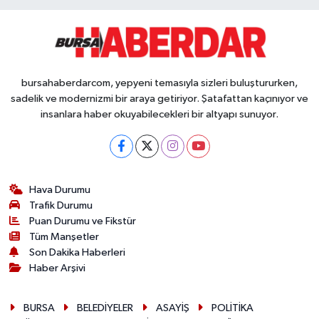
bursahaberdarcom, yepyeni temasıyla sizleri buluştururken,
sadelik ve modernizmi bir araya getiriyor. Şatafattan kaçınıyor ve
insanlara haber okuyabilecekleri bir altyapı sunuyor.
Hava Durumu
Trafik Durumu
Puan Durumu ve Fikstür
Tüm Manşetler
Son Dakika Haberleri
Haber Arşivi
BURSA
BELEDİYELER
ASAYİŞ
POLİTİKA