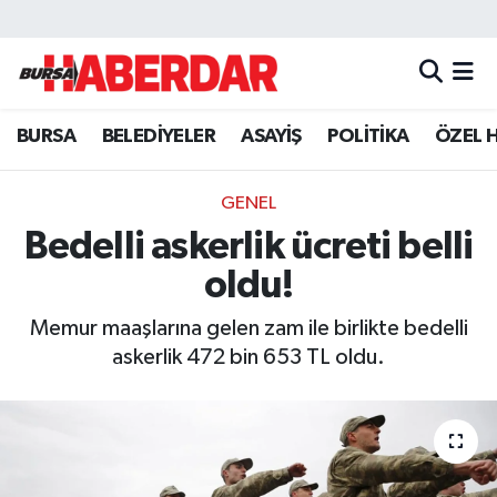
Hava Durumu
BURSA
BELEDİYELER
ASAYİŞ
POLİTİKA
ÖZEL 
Trafik Durumu
Süper Lig Puan Durumu ve Fikstür
GENEL
Bedelli askerlik ücreti belli
Tüm Manşetler
oldu!
Son Dakika Haberleri
Memur maaşlarına gelen zam ile birlikte bedelli
askerlik 472 bin 653 TL oldu.
Haber Arşivi