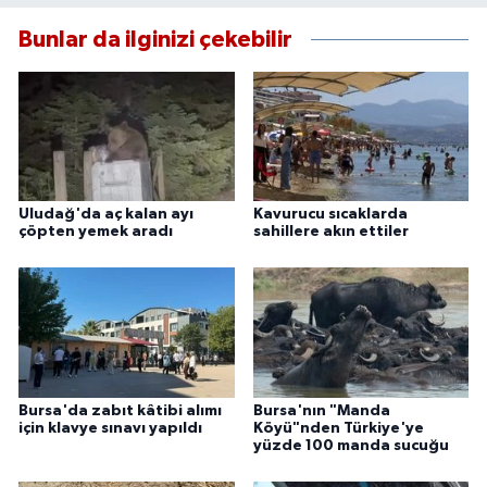
Bunlar da ilginizi çekebilir
Uludağ'da aç kalan ayı
Kavurucu sıcaklarda
çöpten yemek aradı
sahillere akın ettiler
Bursa'da zabıt kâtibi alımı
Bursa'nın "Manda
için klavye sınavı yapıldı
Köyü"nden Türkiye'ye
yüzde 100 manda sucuğu