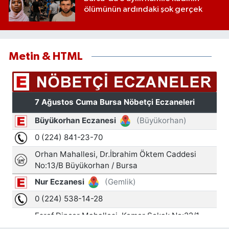
ölümünün ardındaki şok gerçek
Metin & HTML