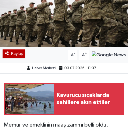
Paylaş
-
+
A
A
Haber Merkezi
03.07.2026 - 11:37
Kavurucu sıcaklarda
sahillere akın ettiler
Memur ve emeklinin maaş zammı belli oldu.