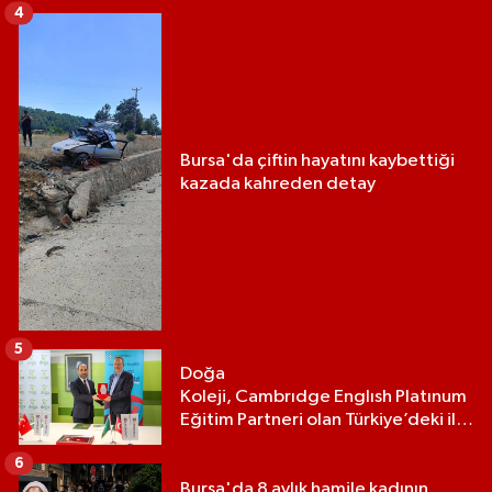
4
Bursa'da çiftin hayatını kaybettiği
kazada kahreden detay
5
Doğa
Koleji, Cambrıdge Englısh Platınum
Eğitim Partneri olan Türkiye’deki ilk
ve tek eğitim kurumu oldu
6
Bursa'da 8 aylık hamile kadının