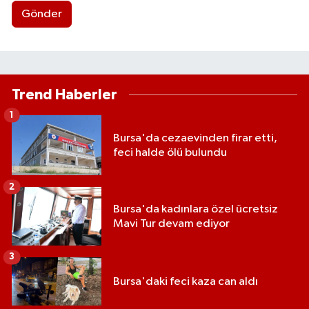
Gönder
Trend Haberler
1
Bursa'da cezaevinden firar etti,
feci halde ölü bulundu
2
Bursa'da kadınlara özel ücretsiz
Mavi Tur devam ediyor
3
Bursa'daki feci kaza can aldı