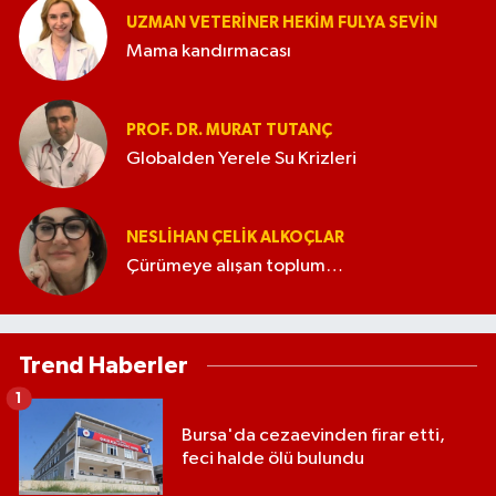
UZMAN VETERINER HEKIM FULYA SEVİN
Mama kandırmacası
PROF. DR. MURAT TUTANÇ
Globalden Yerele Su Krizleri
NESLIHAN ÇELIK ALKOÇLAR
Çürümeye alışan toplum…
Trend Haberler
1
Bursa'da cezaevinden firar etti,
feci halde ölü bulundu