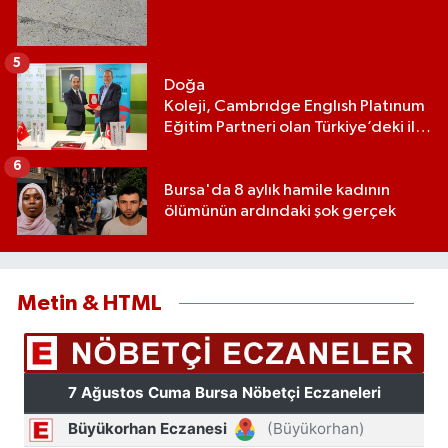
5
Doğa
Koleji, Cambrıdge Englısh Platınum
Eğitim Partneri olan Türkiye’deki ilk
ve tek eğitim kurumu oldu
6
Bursa'da 8 aylık hamile kadının
ölümünün ardındaki şok gerçek
Metin & HTML