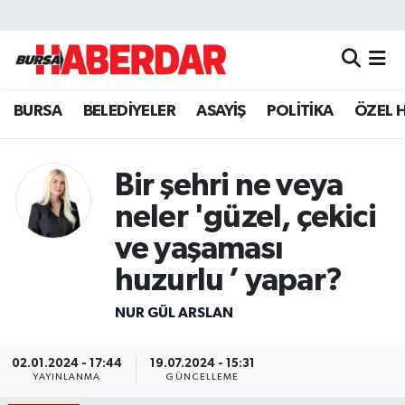
Hava Durumu
BURSA
BELEDİYELER
ASAYİŞ
POLİTİKA
ÖZEL 
Trafik Durumu
Süper Lig Puan Durumu ve Fikstür
Bir şehri ne veya
Tüm Manşetler
neler 'güzel, çekici
ve yaşaması
Son Dakika Haberleri
huzurlu ’ yapar?
Haber Arşivi
NUR GÜL ARSLAN
02.01.2024 - 17:44
19.07.2024 - 15:31
YAYINLANMA
GÜNCELLEME