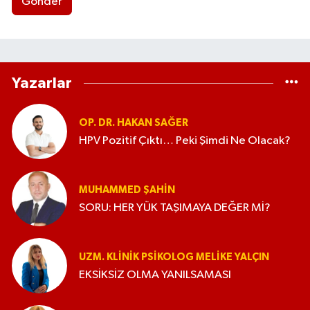
Gönder
Yazarlar
OP. DR. HAKAN SAĞER
HPV Pozitif Çıktı… Peki Şimdi Ne Olacak?
MUHAMMED ŞAHIN
SORU: HER YÜK TAŞIMAYA DEĞER Mİ?
UZM. KLINIK PSIKOLOG MELIKE YALÇIN
EKSİKSİZ OLMA YANILSAMASI