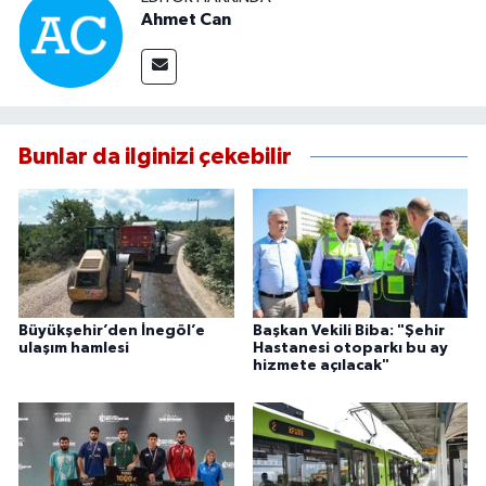
Ahmet Can
Bunlar da ilginizi çekebilir
Büyükşehir’den İnegöl’e
Başkan Vekili Biba: "Şehir
ulaşım hamlesi
Hastanesi otoparkı bu ay
hizmete açılacak"