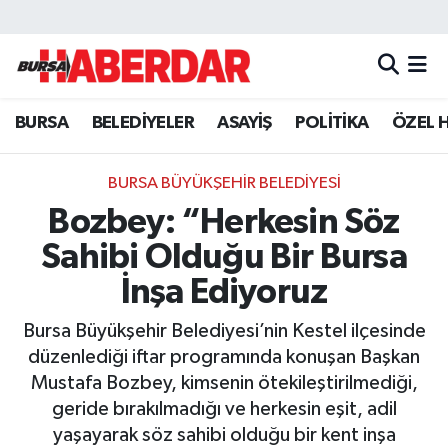
Hava Durumu
BURSA
BELEDİYELER
ASAYİŞ
POLİTİKA
ÖZEL 
Trafik Durumu
Süper Lig Puan Durumu ve Fikstür
BURSA BÜYÜKŞEHİR BELEDİYESİ
Bozbey: “Herkesin Söz
Tüm Manşetler
Sahibi Olduğu Bir Bursa
Son Dakika Haberleri
İnşa Ediyoruz
Bursa Büyükşehir Belediyesi’nin Kestel ilçesinde
Haber Arşivi
düzenlediği iftar programında konuşan Başkan
Mustafa Bozbey, kimsenin ötekileştirilmediği,
geride bırakılmadığı ve herkesin eşit, adil
yaşayarak söz sahibi olduğu bir kent inşa