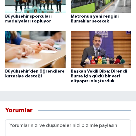
Büyükşehir sporcuları
Metronun yeni rengini
madalyaları topluyor
Bursalılar seçecek
Büyükşehir’den öğrencilere
Başkan Vekili Biba: Dirençli
kırtasiye desteği
Bursa için güçlü bir veri
altyapısı oluşturduk
Yorumlar