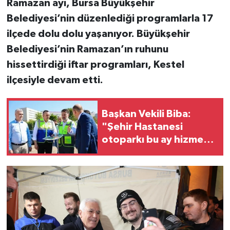
Ramazan ayı, Bursa Büyükşehir
Belediyesi’nin düzenlediği programlarla 17
ilçede dolu dolu yaşanıyor. Büyükşehir
Belediyesi’nin Ramazan’ın ruhunu
hissettirdiği iftar programları, Kestel
ilçesiyle devam etti.
Başkan Vekili Biba:
"Şehir Hastanesi
otoparkı bu ay hizmete
açılacak"