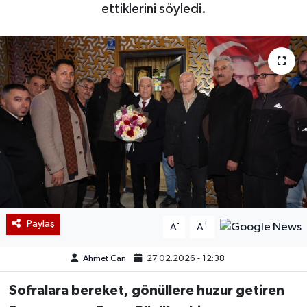
ettiklerini söyledi.
Paylaş
-
+
A
A
Ahmet Can
27.02.2026 - 12:38
Sofralara bereket, gönüllere huzur getiren