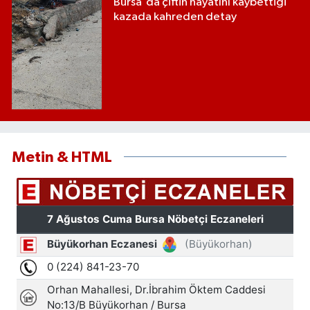
Bursa'da çiftin hayatını kaybettiği
kazada kahreden detay
Metin & HTML