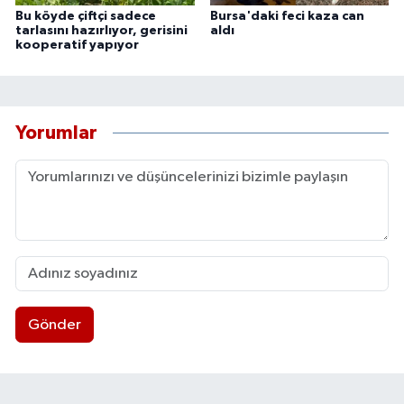
Bu köyde çiftçi sadece
Bursa'daki feci kaza can
tarlasını hazırlıyor, gerisini
aldı
kooperatif yapıyor
Yorumlar
Gönder