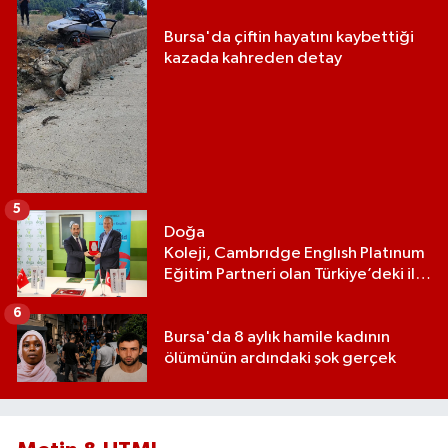
Bursa'da çiftin hayatını kaybettiği
kazada kahreden detay
5
Doğa
Koleji, Cambrıdge Englısh Platınum
Eğitim Partneri olan Türkiye’deki ilk
ve tek eğitim kurumu oldu
6
Bursa'da 8 aylık hamile kadının
ölümünün ardındaki şok gerçek