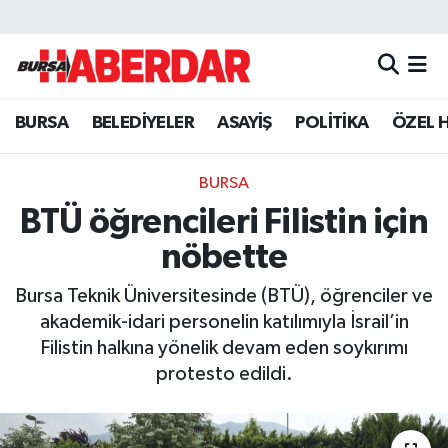
Hava Durumu
BURSA
BELEDİYELER
ASAYİŞ
POLİTİKA
ÖZEL 
Trafik Durumu
Süper Lig Puan Durumu ve Fikstür
BURSA
BTÜ öğrencileri Filistin için
Tüm Manşetler
nöbette
Son Dakika Haberleri
Bursa Teknik Üniversitesinde (BTÜ), öğrenciler ve
akademik-idari personelin katılımıyla İsrail’in
Haber Arşivi
Filistin halkına yönelik devam eden soykırımı
protesto edildi.