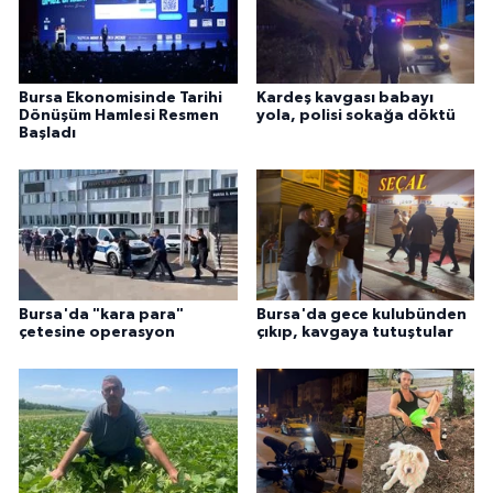
Bursa Ekonomisinde Tarihi
Kardeş kavgası babayı
Dönüşüm Hamlesi Resmen
yola, polisi sokağa döktü
Başladı
Bursa'da "kara para"
Bursa'da gece kulubünden
çetesine operasyon
çıkıp, kavgaya tutuştular