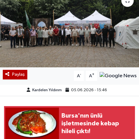
Paylaş
-
+
A
A
Kardelen Yıldırım
05.06.2026 - 15:46
Bursa'nın ünlü
işletmesinde kebap
hileli çıktı!