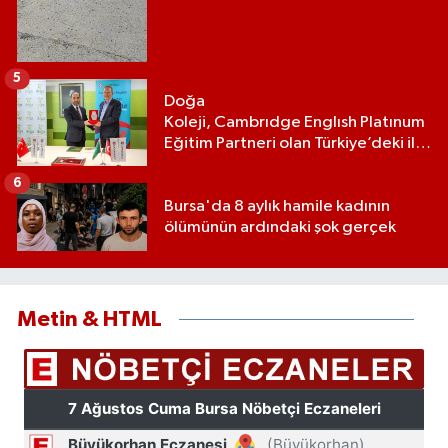
5
Doğa
Koleji, Cambrıdge Englısh Platınum
Eğitim Partneri olan Türkiye’deki ilk
ve tek eğitim kurumu oldu
6
Bursa'da 8 aylık hamile kadının
ölümünün ardındaki şok gerçek
Metin & HTML