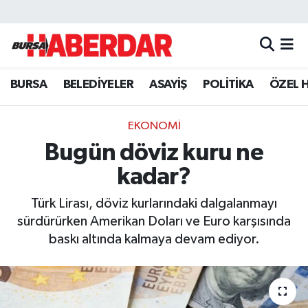
Hava Durumu
BURSA
BELEDİYELER
ASAYİŞ
POLİTİKA
ÖZEL 
Trafik Durumu
Süper Lig Puan Durumu ve Fikstür
EKONOMİ
Bugün döviz kuru ne
Tüm Manşetler
kadar?
Son Dakika Haberleri
Türk Lirası, döviz kurlarındaki dalgalanmayı
sürdürürken Amerikan Doları ve Euro karşısında
Haber Arşivi
baskı altında kalmaya devam ediyor.