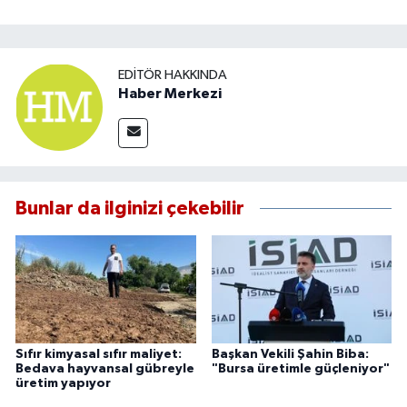
EDITÖR HAKKINDA
Haber Merkezi
Bunlar da ilginizi çekebilir
Sıfır kimyasal sıfır maliyet:
Başkan Vekili Şahin Biba:
Bedava hayvansal gübreyle
"Bursa üretimle güçleniyor"
üretim yapıyor