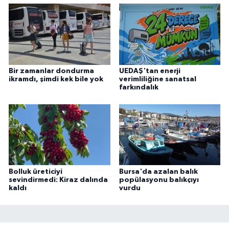
Bir zamanlar dondurma
UEDAŞ'tan enerji
ikramdı, şimdi kek bile yok
verimliliğine sanatsal
farkındalık
Bolluk üreticiyi
Bursa'da azalan balık
sevindirmedi: Kiraz dalında
popülasyonu balıkçıyı
kaldı
vurdu