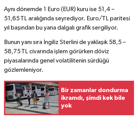
Aynı dönemde 1 Euro (EUR) kuru ise 51,4 –
51,65 TL aralığında seyrediyor. Euro/TL paritesi
yıl başından bu yana dalgalı grafik sergiliyor.
Bunun yanı sıra İngiliz Sterlini de yaklaşık 58,5 –
58,75 TL civarında işlem görürken döviz
piyasalarında genel volatilitenin sürdüğü
gözlemleniyor.
Bir zamanlar dondurma
ikramdı, şimdi kek bile
yok