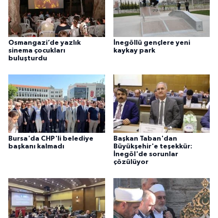
Osmangazi’de yazlık
İnegöllü gençlere yeni
sinema çocukları
kaykay park
buluşturdu
Bursa'da CHP'li belediye
Başkan Taban'dan
başkanı kalmadı
Büyükşehir'e teşekkür:
İnegöl'de sorunlar
çözülüyor