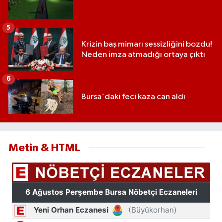
5
Krizin baş mimarı sessizliğini bozdu!
Neden imza atmadığı ortaya çıktı
6
Bursa'daki feci kaza can aldı
Metin & HTML