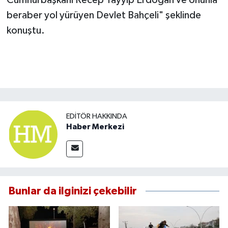
Cumhurbaşkanı Recep Tayyip Erdoğan ve onunla
beraber yol yürüyen Devlet Bahçeli" şeklinde
konuştu.
EDITÖR HAKKINDA
Haber Merkezi
Bunlar da ilginizi çekebilir