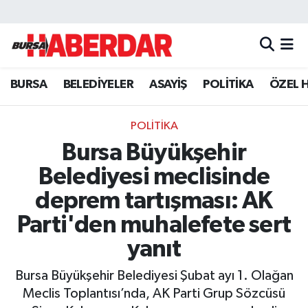
Hava Durumu
BURSA
BELEDİYELER
ASAYİŞ
POLİTİKA
ÖZEL 
Trafik Durumu
Süper Lig Puan Durumu ve Fikstür
POLİTİKA
Bursa Büyükşehir
Tüm Manşetler
Belediyesi meclisinde
Son Dakika Haberleri
deprem tartışması: AK
Parti'den muhalefete sert
Haber Arşivi
yanıt
Bursa Büyükşehir Belediyesi Şubat ayı 1. Olağan
Meclis Toplantısı’nda, AK Parti Grup Sözcüsü