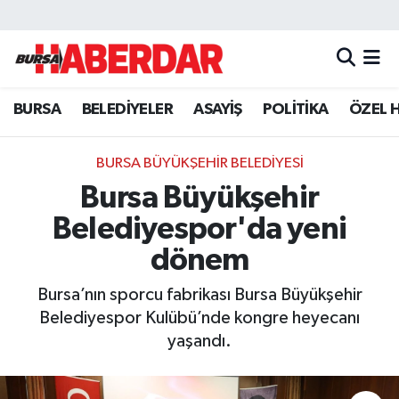
Hava Durumu
BURSA
BELEDİYELER
ASAYİŞ
POLİTİKA
ÖZEL 
Trafik Durumu
Süper Lig Puan Durumu ve Fikstür
BURSA BÜYÜKŞEHİR BELEDİYESİ
Bursa Büyükşehir
Tüm Manşetler
Belediyespor'da yeni
Son Dakika Haberleri
dönem
Bursa’nın sporcu fabrikası Bursa Büyükşehir
Haber Arşivi
Belediyespor Kulübü’nde kongre heyecanı
yaşandı.