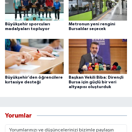
Büyükşehir sporcuları
Metronun yeni rengini
madalyaları topluyor
Bursalılar seçecek
Büyükşehir’den öğrencilere
Başkan Vekili Biba: Dirençli
kırtasiye desteği
Bursa için güçlü bir veri
altyapısı oluşturduk
Yorumlar