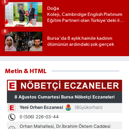
5
Doğa
Koleji, Cambrıdge Englısh Platınum
Eğitim Partneri olan Türkiye’deki ilk
ve tek eğitim kurumu oldu
6
Bursa'da 8 aylık hamile kadının
ölümünün ardındaki şok gerçek
Metin & HTML