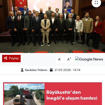
Paylaş
-
+
A
A
Kardelen Yıldırım
21.05.2026 - 14:14
Büyükşehir’den
İnegöl’e ulaşım hamlesi