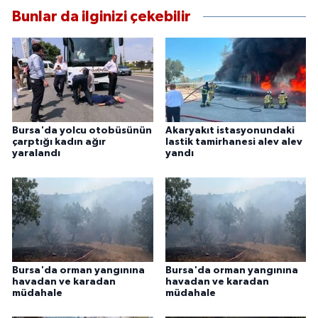
Bunlar da ilginizi çekebilir
Bursa'da yolcu otobüsünün
Akaryakıt istasyonundaki
çarptığı kadın ağır
lastik tamirhanesi alev alev
yaralandı
yandı
Bursa'da orman yangınına
Bursa'da orman yangınına
havadan ve karadan
havadan ve karadan
müdahale
müdahale