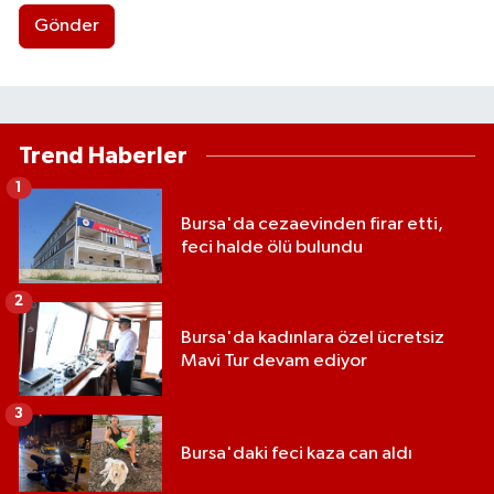
Gönder
Trend Haberler
1
Bursa'da cezaevinden firar etti,
feci halde ölü bulundu
2
Bursa'da kadınlara özel ücretsiz
Mavi Tur devam ediyor
3
Bursa'daki feci kaza can aldı