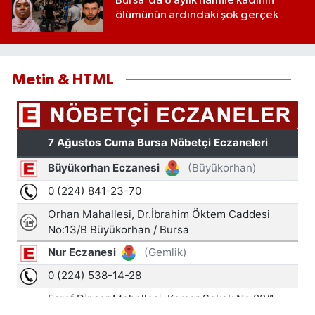
Bursa'da 8 aylık hamile kadının
ölümünün ardındaki şok gerçek
Metin & HTML