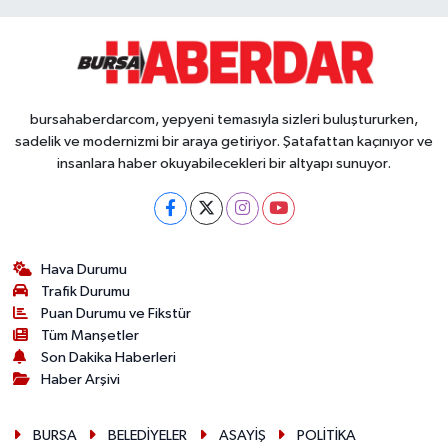
bursahaberdarcom, yepyeni temasıyla sizleri buluştururken,
sadelik ve modernizmi bir araya getiriyor. Şatafattan kaçınıyor ve
insanlara haber okuyabilecekleri bir altyapı sunuyor.
Hava Durumu
Trafik Durumu
Puan Durumu ve Fikstür
Tüm Manşetler
Son Dakika Haberleri
Haber Arşivi
BURSA
BELEDİYELER
ASAYİŞ
POLİTİKA