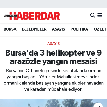
Hava Durumu
BURSA
BELEDİYELER
ASAYİŞ
POLİTİKA
ÖZEL 
Trafik Durumu
Süper Lig Puan Durumu ve Fikstür
ASAYİŞ
Bursa'da 3 helikopter ve 9
Tüm Manşetler
arazözle yangın mesaisi
Son Dakika Haberleri
Bursa'nın Orhaneli ilçesinde kırsal alanda orman
yangını başladı. Yörükler Mahallesi mevkiindeki
Haber Arşivi
ormanlık alanda başlayan yangına ekipler havadan
ve karadan müdahale ediyor.