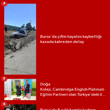
4
Bursa'da çiftin hayatını kaybettiği
kazada kahreden detay
5
Doğa
Koleji, Cambrıdge Englısh Platınum
Eğitim Partneri olan Türkiye’deki ilk
ve tek eğitim kurumu oldu
6