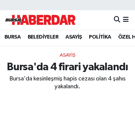
Hava Durumu
BURSA
BELEDİYELER
ASAYİŞ
POLİTİKA
ÖZEL 
Trafik Durumu
Süper Lig Puan Durumu ve Fikstür
ASAYİŞ
Bursa'da 4 firari yakalandı
Tüm Manşetler
Bursa'da kesinleşmiş hapis cezası olan 4 şahıs
Son Dakika Haberleri
yakalandı.
Haber Arşivi