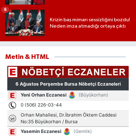
6
Krizin baş mimarı sessizliğini bozdu!
Neden imza atmadığı ortaya çıktı
Metin & HTML