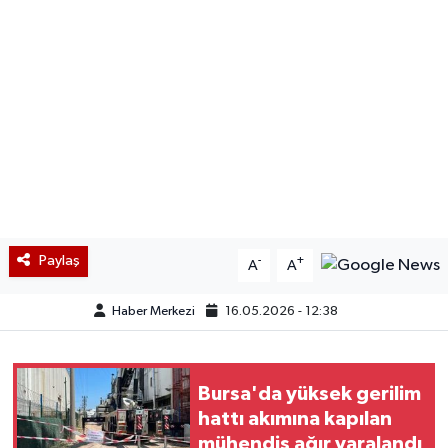
Paylaş
-
+
A
A
Haber Merkezi
16.05.2026 - 12:38
Bursa'da yüksek gerilim
hattı akımına kapılan
mühendis ağır yaralandı