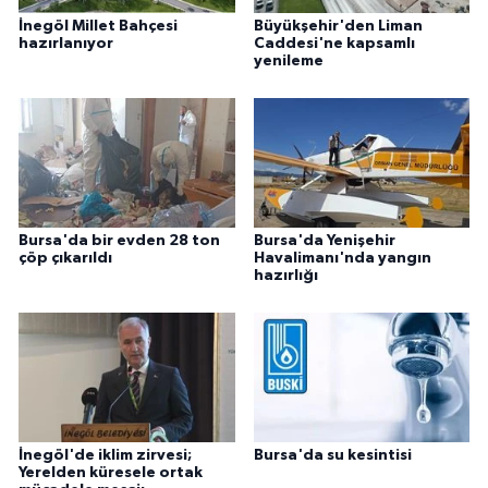
İnegöl Millet Bahçesi
Büyükşehir'den Liman
hazırlanıyor
Caddesi'ne kapsamlı
yenileme
Bursa'da bir evden 28 ton
Bursa'da Yenişehir
çöp çıkarıldı
Havalimanı'nda yangın
hazırlığı
İnegöl'de iklim zirvesi;
Bursa'da su kesintisi
Yerelden küresele ortak