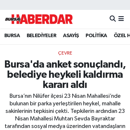
Hava Durumu
BURSA
BELEDİYELER
ASAYİŞ
POLİTİKA
ÖZEL 
Trafik Durumu
Süper Lig Puan Durumu ve Fikstür
ÇEVRE
Bursa'da anket sonuçlandı,
Tüm Manşetler
belediye heykeli kaldırma
Son Dakika Haberleri
kararı aldı
Bursa’nın Nilüfer ilçesi 23 Nisan Mahallesi’nde
Haber Arşivi
bulunan bir parka yerleştirilen heykel, mahalle
sakinlerinin tepkisini çekti. Tepkilerin ardından 23
Nisan Mahallesi Muhtarı Sevda Bayraktar
tarafından sosyal medya üzerinden vatandaşların