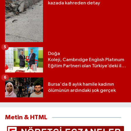
kazada kahreden detay
5
Doğa
Koleji, Cambrıdge Englısh Platınum
Eğitim Partneri olan Türkiye’deki ilk
ve tek eğitim kurumu oldu
6
Bursa'da 8 aylık hamile kadının
ölümünün ardındaki şok gerçek
Metin & HTML