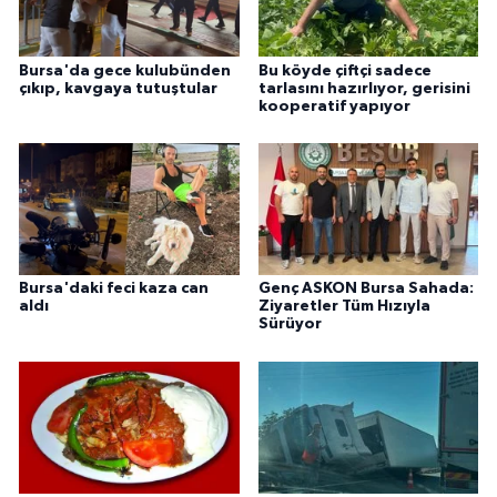
Bursa'da gece kulubünden
Bu köyde çiftçi sadece
çıkıp, kavgaya tutuştular
tarlasını hazırlıyor, gerisini
kooperatif yapıyor
Bursa'daki feci kaza can
Genç ASKON Bursa Sahada:
aldı
Ziyaretler Tüm Hızıyla
Sürüyor