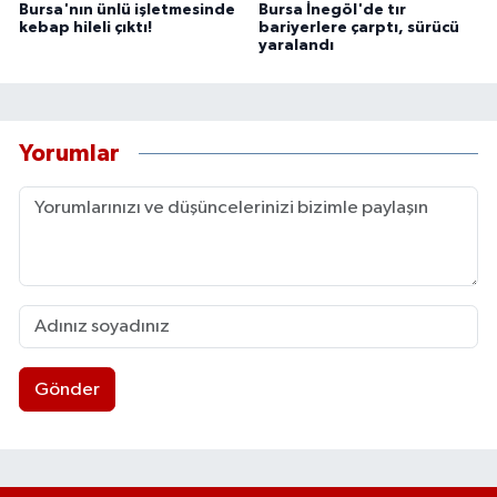
Bursa'nın ünlü işletmesinde
Bursa İnegöl'de tır
kebap hileli çıktı!
bariyerlere çarptı, sürücü
yaralandı
Yorumlar
Gönder