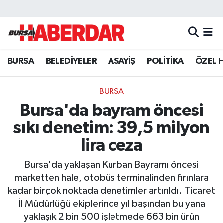
Hava Durumu
BURSA
BELEDİYELER
ASAYİŞ
POLİTİKA
ÖZEL 
Trafik Durumu
Süper Lig Puan Durumu ve Fikstür
BURSA
Bursa'da bayram öncesi
Tüm Manşetler
sıkı denetim: 39,5 milyon
Son Dakika Haberleri
lira ceza
Bursa'da yaklaşan Kurban Bayramı öncesi
Haber Arşivi
marketten hale, otobüs terminalinden fırınlara
kadar birçok noktada denetimler artırıldı. Ticaret
İl Müdürlüğü ekiplerince yıl başından bu yana
yaklaşık 2 bin 500 işletmede 663 bin ürün