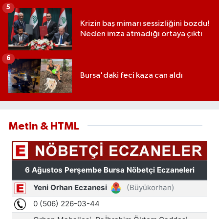
5
Krizin baş mimarı sessizliğini bozdu!
Neden imza atmadığı ortaya çıktı
6
Bursa'daki feci kaza can aldı
Metin & HTML