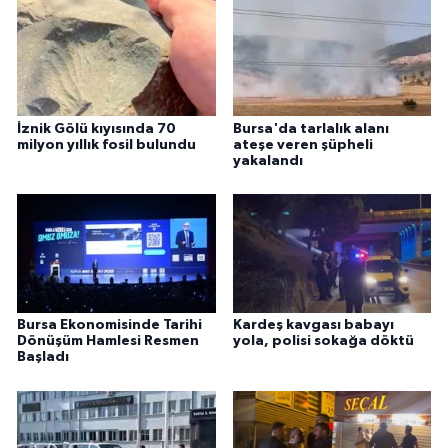
İznik Gölü kıyısında 70
Bursa'da tarlalık alanı
milyon yıllık fosil bulundu
ateşe veren şüpheli
yakalandı
Bursa Ekonomisinde Tarihi
Kardeş kavgası babayı
Dönüşüm Hamlesi Resmen
yola, polisi sokağa döktü
Başladı