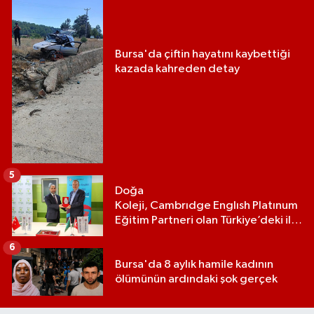
Bursa'da çiftin hayatını kaybettiği
kazada kahreden detay
5
Doğa
Koleji, Cambrıdge Englısh Platınum
Eğitim Partneri olan Türkiye’deki ilk
ve tek eğitim kurumu oldu
6
Bursa'da 8 aylık hamile kadının
ölümünün ardındaki şok gerçek