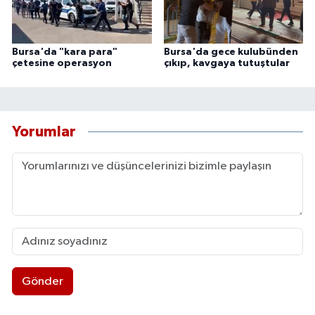
Bursa'da "kara para"
Bursa'da gece kulubünden
çetesine operasyon
çıkıp, kavgaya tutuştular
Yorumlar
Gönder