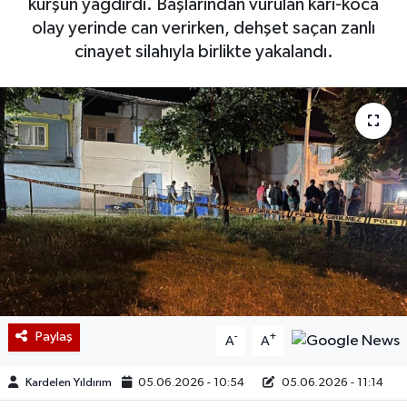
kurşun yağdırdı. Başlarından vurulan karı-koca
olay yerinde can verirken, dehşet saçan zanlı
cinayet silahıyla birlikte yakalandı.
Paylaş
-
+
A
A
Kardelen Yıldırım
05.06.2026 - 10:54
05.06.2026 - 11:14