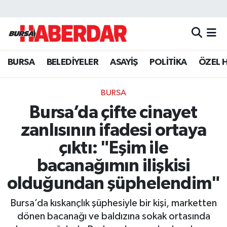
Hava Durumu
BURSA
BELEDİYELER
ASAYİŞ
POLİTİKA
ÖZEL 
Trafik Durumu
Süper Lig Puan Durumu ve Fikstür
BURSA
Bursa’da çifte cinayet
Tüm Manşetler
zanlısının ifadesi ortaya
Son Dakika Haberleri
çıktı: "Eşim ile
bacanağımın ilişkisi
Haber Arşivi
olduğundan şüphelendim"
Bursa’da kıskançlık şüphesiyle bir kişi, marketten
dönen bacanağı ve baldızına sokak ortasında