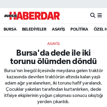
Hava Durumu
BURSA
BELEDİYELER
ASAYİŞ
POLİTİKA
ÖZEL 
Trafik Durumu
Süper Lig Puan Durumu ve Fikstür
ASAYİŞ
Bursa'da dede ile iki
Tüm Manşetler
torunu ölümden döndü
Son Dakika Haberleri
Bursa'nın İnegöl ilçesinde meydana gelen traktör
kazasında devrilen traktörün altında kalan yaşlı
Haber Arşivi
adam ağır yaralanırken, iki torunu hafif yaralandı.
Çocuklar yakınları tarafından kurtarılırken, dede
itfaiye ekiplerinin yoğun çalışması sonucu sıkıştığı
yerden çıkarıldı.