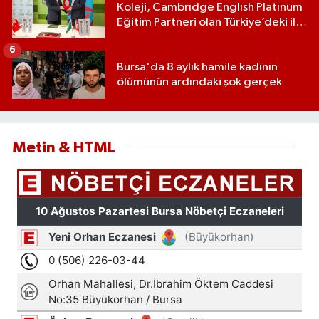
Koleji, Cambrıdge Englısh Platınum
Eğitim Partneri olan Türkiye’deki ilk
ve tek eğitim kurumu oldu
6
Bursa'da 8 aylık hamile kadının
ölümünün ardındaki şok gerçek
Metin & HTML