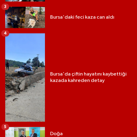
3
Bursa'daki feci kaza can aldı
4
Bursa'da çiftin hayatını kaybettiği
kazada kahreden detay
5
Doğa