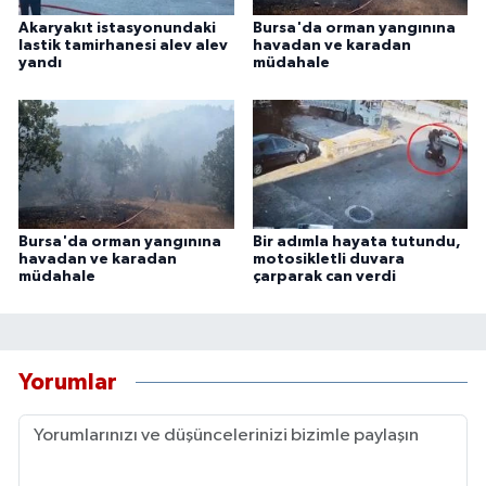
Akaryakıt istasyonundaki
Bursa'da orman yangınına
lastik tamirhanesi alev alev
havadan ve karadan
yandı
müdahale
Bursa'da orman yangınına
Bir adımla hayata tutundu,
havadan ve karadan
motosikletli duvara
müdahale
çarparak can verdi
Yorumlar