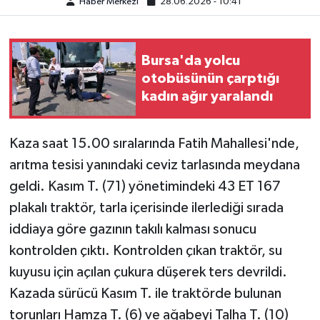
Haber Merkezi
28.06.2026 - 10:41
Bursa'da yolcu
otobüsünün çarptığı
kadın ağır yaralandı
Kaza saat 15.00 sıralarında Fatih Mahallesi'nde,
arıtma tesisi yanındaki ceviz tarlasında meydana
geldi. Kasım T. (71) yönetimindeki 43 ET 167
plakalı traktör, tarla içerisinde ilerlediği sırada
iddiaya göre gazının takılı kalması sonucu
kontrolden çıktı. Kontrolden çıkan traktör, su
kuyusu için açılan çukura düşerek ters devrildi.
Kazada sürücü Kasım T. ile traktörde bulunan
torunları Hamza T. (6) ve ağabeyi Talha T. (10)