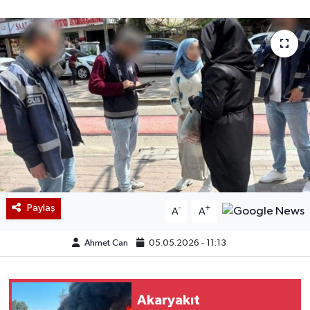
Paylaş
-
+
A
A
Ahmet Can
05.05.2026 - 11:13
Akaryakıt