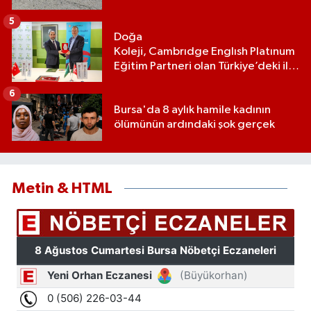
5
Doğa
Koleji, Cambrıdge Englısh Platınum
Eğitim Partneri olan Türkiye’deki ilk
ve tek eğitim kurumu oldu
6
Bursa'da 8 aylık hamile kadının
ölümünün ardındaki şok gerçek
Metin & HTML