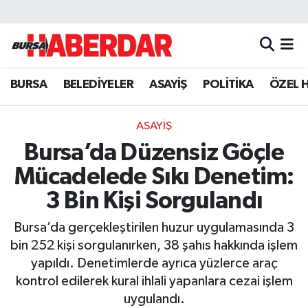
Hava Durumu
BURSA
BELEDİYELER
ASAYİŞ
POLİTİKA
ÖZEL 
Trafik Durumu
Süper Lig Puan Durumu ve Fikstür
ASAYİŞ
Bursa’da Düzensiz Göçle
Tüm Manşetler
Mücadelede Sıkı Denetim:
Son Dakika Haberleri
3 Bin Kişi Sorgulandı
Bursa’da gerçekleştirilen huzur uygulamasında 3
Haber Arşivi
bin 252 kişi sorgulanırken, 38 şahıs hakkında işlem
yapıldı. Denetimlerde ayrıca yüzlerce araç
kontrol edilerek kural ihlali yapanlara cezai işlem
uygulandı.