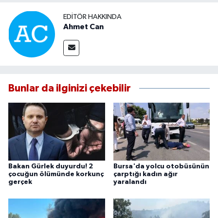
EDITÖR HAKKINDA
Ahmet Can
Bunlar da ilginizi çekebilir
Bakan Gürlek duyurdu! 2
Bursa'da yolcu otobüsünün
çocuğun ölümünde korkunç
çarptığı kadın ağır
gerçek
yaralandı