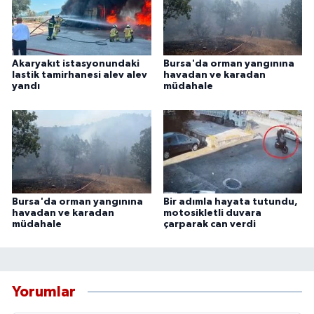
Akaryakıt istasyonundaki
Bursa'da orman yangınına
lastik tamirhanesi alev alev
havadan ve karadan
yandı
müdahale
Bursa'da orman yangınına
Bir adımla hayata tutundu,
havadan ve karadan
motosikletli duvara
müdahale
çarparak can verdi
Yorumlar