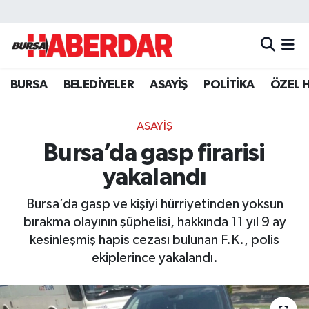
Hava Durumu
BURSA
BELEDİYELER
ASAYİŞ
POLİTİKA
ÖZEL 
Trafik Durumu
Süper Lig Puan Durumu ve Fikstür
ASAYİŞ
Bursa’da gasp firarisi
Tüm Manşetler
yakalandı
Son Dakika Haberleri
Bursa’da gasp ve kişiyi hürriyetinden yoksun
bırakma olayının şüphelisi, hakkında 11 yıl 9 ay
Haber Arşivi
kesinleşmiş hapis cezası bulunan F.K., polis
ekiplerince yakalandı.