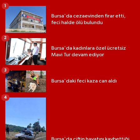
1
Bursa'da cezaevinden firar etti,
feci halde ölü bulundu
2
Bursa'da kadınlara özel ücretsiz
Mavi Tur devam ediyor
3
Bursa'daki feci kaza can aldı
4
Bursa'da çiftin hayatını kaybettiği