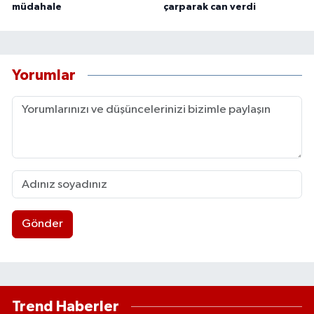
müdahale
çarparak can verdi
Yorumlar
Gönder
Trend Haberler