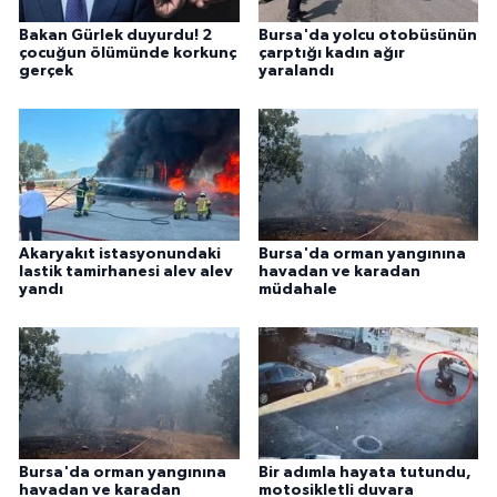
Bakan Gürlek duyurdu! 2
Bursa'da yolcu otobüsünün
çocuğun ölümünde korkunç
çarptığı kadın ağır
gerçek
yaralandı
Akaryakıt istasyonundaki
Bursa'da orman yangınına
lastik tamirhanesi alev alev
havadan ve karadan
yandı
müdahale
Bursa'da orman yangınına
Bir adımla hayata tutundu,
havadan ve karadan
motosikletli duvara