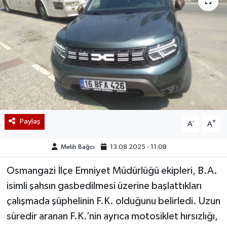
Paylaş
-
+
A
A
Melih Bağcı
13.08.2025 - 11:08
Osmangazi İlçe Emniyet Müdürlüğü ekipleri, B.A.
isimli şahsın gasbedilmesi üzerine başlattıkları
çalışmada şüphelinin F.K. olduğunu belirledi. Uzun
süredir aranan F.K.’nin ayrıca motosiklet hırsızlığı,