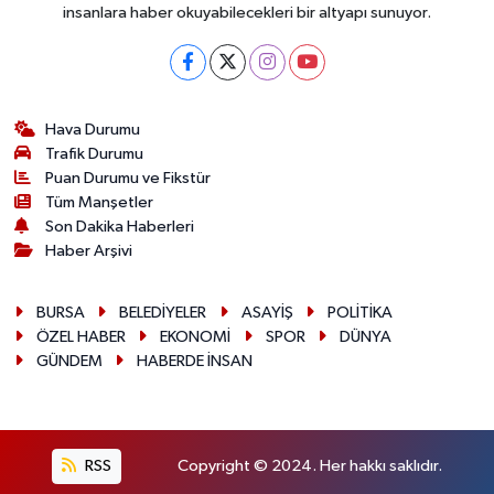
insanlara haber okuyabilecekleri bir altyapı sunuyor.
Hava Durumu
Trafik Durumu
Puan Durumu ve Fikstür
Tüm Manşetler
Son Dakika Haberleri
Haber Arşivi
BURSA
BELEDİYELER
ASAYİŞ
POLİTİKA
ÖZEL HABER
EKONOMİ
SPOR
DÜNYA
GÜNDEM
HABERDE İNSAN
RSS
Copyright © 2024. Her hakkı saklıdır.