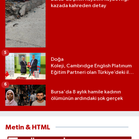
kazada kahreden detay
5
Doğa
Koleji, Cambrıdge Englısh Platınum
Eğitim Partneri olan Türkiye’deki ilk
ve tek eğitim kurumu oldu
6
Bursa'da 8 aylık hamile kadının
ölümünün ardındaki şok gerçek
Metin & HTML