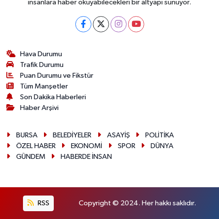
insanlara haber okuyabilecekleri bir altyapı sunuyor.
Hava Durumu
Trafik Durumu
Puan Durumu ve Fikstür
Tüm Manşetler
Son Dakika Haberleri
Haber Arşivi
BURSA
BELEDİYELER
ASAYİŞ
POLİTİKA
ÖZEL HABER
EKONOMİ
SPOR
DÜNYA
GÜNDEM
HABERDE İNSAN
RSS
Copyright © 2024. Her hakkı saklıdır.