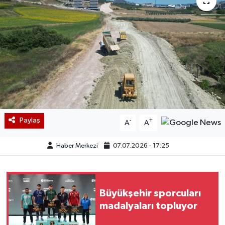
Paylaş
-
+
A
A
Haber Merkezi
07.07.2026 - 17:25
Büyükşehir sporcuları
madalyaları topluyor