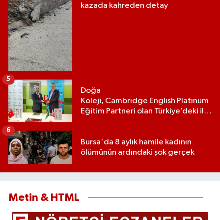
kazada kahreden detay
5
Doğa
Koleji, Cambrıdge Englısh Platınum
Eğitim Partneri olan Türkiye’deki ilk
ve tek eğitim kurumu oldu
6
Bursa'da 8 aylık hamile kadının
ölümünün ardındaki şok gerçek
Metin & HTML