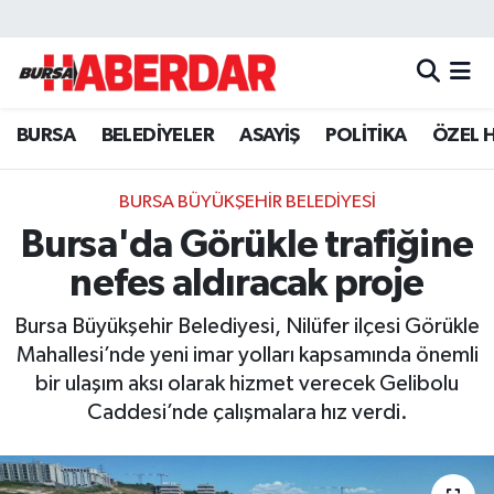
Hava Durumu
BURSA
BELEDİYELER
ASAYİŞ
POLİTİKA
ÖZEL 
Trafik Durumu
Süper Lig Puan Durumu ve Fikstür
BURSA BÜYÜKŞEHİR BELEDİYESİ
Bursa'da Görükle trafiğine
Tüm Manşetler
nefes aldıracak proje
Son Dakika Haberleri
Bursa Büyükşehir Belediyesi, Nilüfer ilçesi Görükle
Mahallesi’nde yeni imar yolları kapsamında önemli
Haber Arşivi
bir ulaşım aksı olarak hizmet verecek Gelibolu
Caddesi’nde çalışmalara hız verdi.