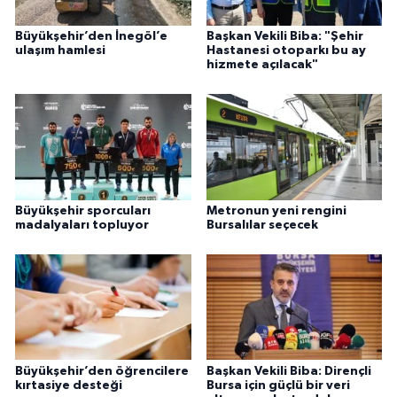
Büyükşehir’den İnegöl’e
Başkan Vekili Biba: "Şehir
ulaşım hamlesi
Hastanesi otoparkı bu ay
hizmete açılacak"
Büyükşehir sporcuları
Metronun yeni rengini
madalyaları topluyor
Bursalılar seçecek
Büyükşehir’den öğrencilere
Başkan Vekili Biba: Dirençli
kırtasiye desteği
Bursa için güçlü bir veri