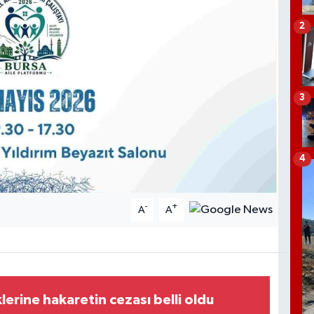
2
3
4
-
+
A
A
lerine hakaretin cezası belli oldu