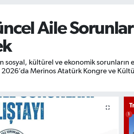
ncel Aile Sorunları
ek
en sosyal, kültürel ve ekonomik sorunların 
ıs 2026’da Merinos Atatürk Kongre ve Kült
T
1