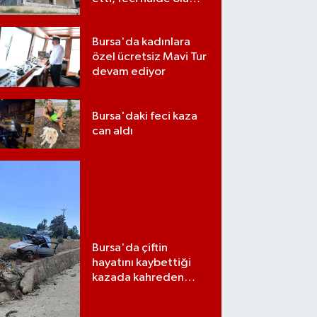
bulundu
Bursa'da kadınlara
özel ücretsiz Mavi Tur
devam ediyor
Bursa'daki feci kaza
can aldı
Bursa'da çiftin
hayatını kaybettiği
kazada kahreden
detay