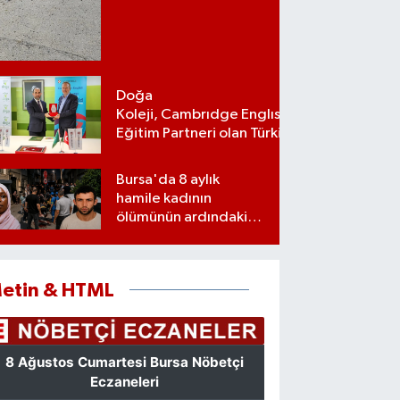
Doğa
Koleji, Cambrıdge Englısh Platınum
Eğitim Partneri olan Türkiye’deki ilk
ve tek eğitim kurumu oldu
Bursa'da 8 aylık
hamile kadının
ölümünün ardındaki
şok gerçek
etin & HTML