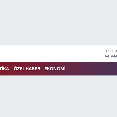
DOLA
47,74
EURO
55,25
TİKA
ÖZEL HABER
EKONOMİ
STERLİ
64,481
GRAM 
6660.
BİST1
13.779
BITCO
64.94