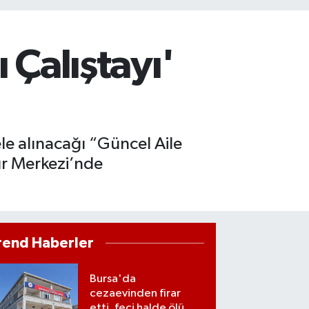
 Çalıştayı'
ele alınacağı “Güncel Aile
ür Merkezi’nde
rend Haberler
Bursa'da
cezaevinden firar
etti, feci halde ölü