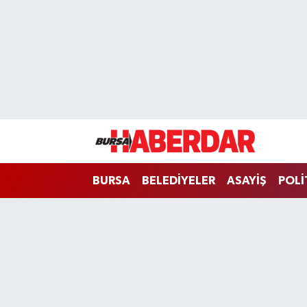
Hava Durumu
Trafik Durumu
Süper Lig Puan Durumu ve Fikstür
Tüm Manşetler
BURSA
BELEDİYELER
ASAYİŞ
POLİ
Son Dakika Haberleri
Haber Arşivi