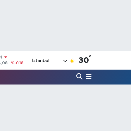
°
R
30
İstanbul
36
%0.18
10
%0.32
N
1
%0.38
ALTIN
55
%0.03
00
%-14
IN
4,08
%-0.18