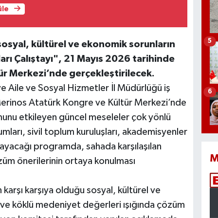
üle
5
 sosyal, kültürel ve ekonomik sorunların
ları Çalıştayı", 21 Mayıs 2026 tarihinde
r Merkezi’nde gerçekleştirilecek.
 ve Aile ve Sosyal Hizmetler İl Müdürlüğü iş
6
 Merinos Atatürk Kongre ve Kültür Merkezi’nde
munu etkileyen güncel meseleler çok yönlü
mları, sivil toplum kuruluşları, akademisyenler
ğlayacağı programda, sahada karşılaşılan
M
özüm önerilerinin ortaya konulması
karşı karşıya olduğu sosyal, kültürel ve
ç ve köklü medeniyet değerleri ışığında çözüm