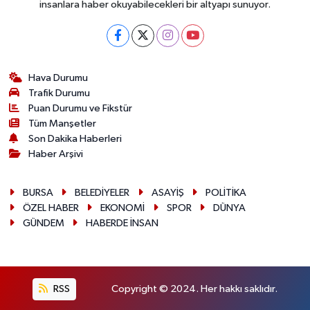
insanlara haber okuyabilecekleri bir altyapı sunuyor.
Hava Durumu
Trafik Durumu
Puan Durumu ve Fikstür
Tüm Manşetler
Son Dakika Haberleri
Haber Arşivi
BURSA
BELEDİYELER
ASAYİŞ
POLİTİKA
ÖZEL HABER
EKONOMİ
SPOR
DÜNYA
GÜNDEM
HABERDE İNSAN
RSS
Copyright © 2024. Her hakkı saklıdır.