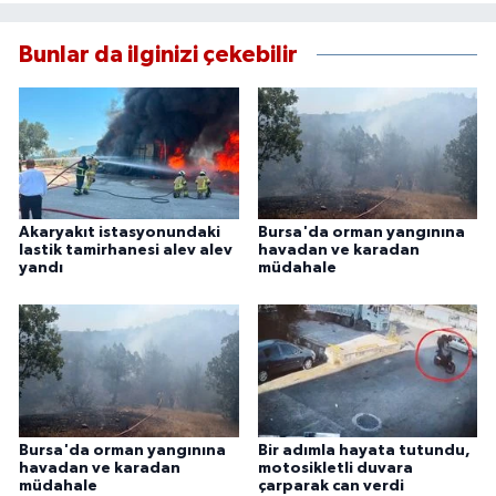
Bunlar da ilginizi çekebilir
Akaryakıt istasyonundaki
Bursa'da orman yangınına
lastik tamirhanesi alev alev
havadan ve karadan
yandı
müdahale
Bursa'da orman yangınına
Bir adımla hayata tutundu,
havadan ve karadan
motosikletli duvara
müdahale
çarparak can verdi