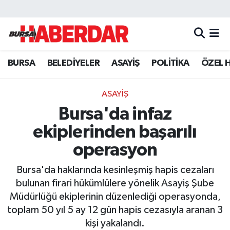
Hava Durumu
BURSA
BELEDİYELER
ASAYİŞ
POLİTİKA
ÖZEL 
Trafik Durumu
Süper Lig Puan Durumu ve Fikstür
ASAYİŞ
Bursa'da infaz
Tüm Manşetler
ekiplerinden başarılı
Son Dakika Haberleri
operasyon
Bursa'da haklarında kesinleşmiş hapis cezaları
Haber Arşivi
bulunan firari hükümlülere yönelik Asayiş Şube
Müdürlüğü ekiplerinin düzenlediği operasyonda,
toplam 50 yıl 5 ay 12 gün hapis cezasıyla aranan 3
kişi yakalandı.