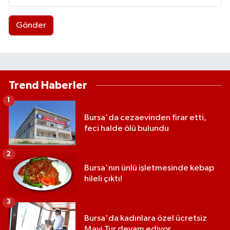
Gönder
Trend Haberler
1
Bursa'da cezaevinden firar etti,
feci halde ölü bulundu
2
Bursa'nın ünlü işletmesinde kebap
hileli çıktı!
3
Bursa'da kadınlara özel ücretsiz
Mavi Tur devam ediyor