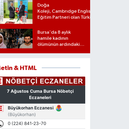
Doğa
Koleji, Cambrıdge Englısh Platınum
Eğitim Partneri olan Türkiye’deki ilk
ve tek eğitim kurumu oldu
Bursa'da 8 aylık
hamile kadının
ölümünün ardındaki
şok gerçek
etin & HTML