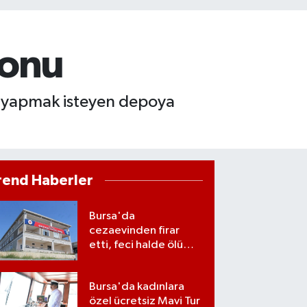
yonu
ti yapmak isteyen depoya
rend Haberler
Bursa'da
cezaevinden firar
etti, feci halde ölü
bulundu
Bursa'da kadınlara
özel ücretsiz Mavi Tur