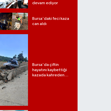
devam ediyor
Bursa'daki feci kaza
can aldı
Bursa'da çiftin
hayatını kaybettiği
kazada kahreden
detay