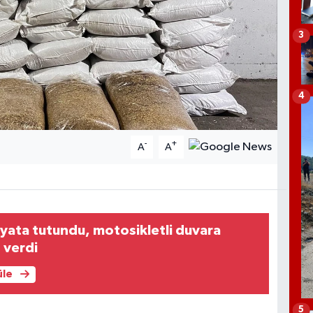
3
4
-
+
A
A
ayata tutundu, motosikletli duvara
 verdi
üle
5