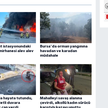
t istasyonundaki
Bursa'da orman yangınına
amirhanesi alev alev
havadan ve karadan
müdahale
la hayata tutundu,
Mahalleyi savaş alanına
etli duvara
çevirdi, alkollü kadın sürücü
 can verdi
karıştığı kazayı unuttu