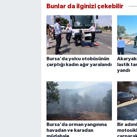
Bunlar da ilginizi çekebilir
Bursa'da yolcu otobüsünün
Akaryakı
çarptığı kadın ağır yaralandı
lastik t
yandı
Bursa'da orman yangınına
Bir adım
havadan ve karadan
motosikl
müdahale
çarparak