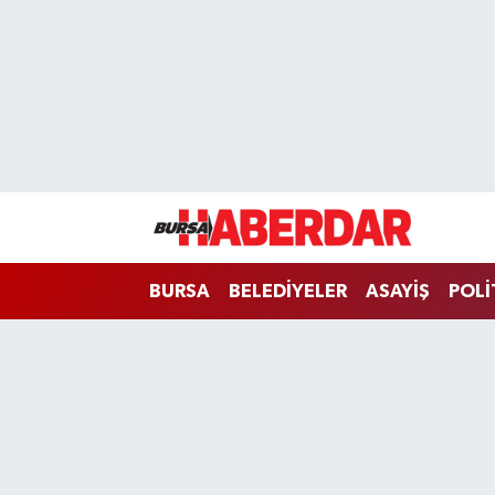
Hava Durumu
Trafik Durumu
Süper Lig Puan Durumu ve Fikstür
Tüm Manşetler
BURSA
BELEDİYELER
ASAYİŞ
POLİ
Son Dakika Haberleri
Haber Arşivi