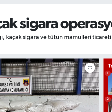
çak sigara operas
ı, kaçak sigara ve tütün mamulleri ticare
T
1
2