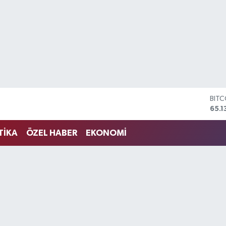
BIT
65.1
DOL
47,
TİKA
ÖZEL HABER
EKONOMİ
EUR
55,1
STER
64,
GRA
6618
BİST
13.7