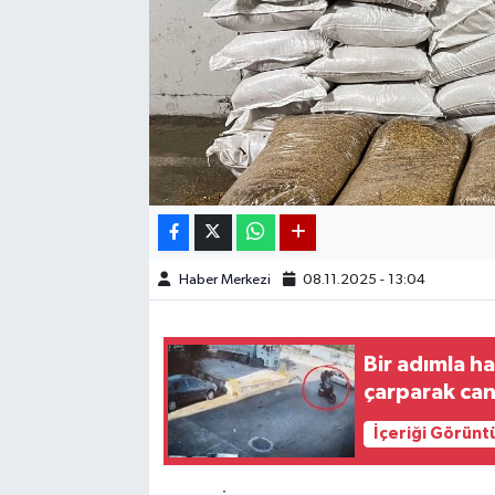
Haber Merkezi
08.11.2025 - 13:04
Bir adımla h
çarparak can
İçeriği Görünt