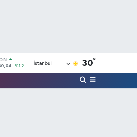
°
COIN
30
İstanbul
30,04
%1.2
AR
7106
%0.17
O
652
%0.27
LİN
4046
%0.35
M ALTIN
.49
%2.12
100
73
%-19