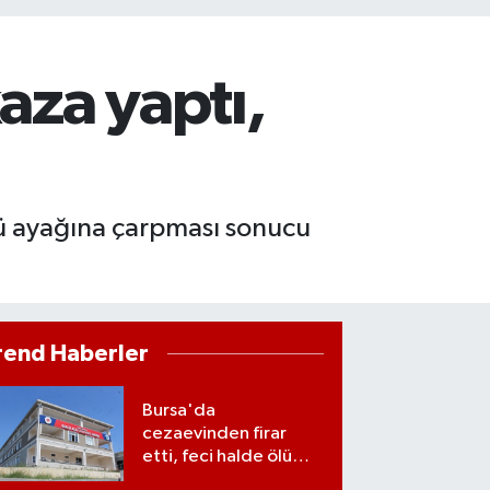
aza yaptı,
üsü ayağına çarpması sonucu
rend Haberler
Bursa'da
cezaevinden firar
etti, feci halde ölü
bulundu