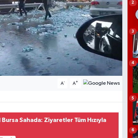
2
3
4
-
+
A
A
5
ursa Sahada: Ziyaretler Tüm Hızıyla
6