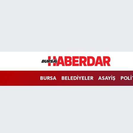
Hava Durumu
Trafik Durumu
Süper Lig Puan Durumu ve Fikstür
Tüm Manşetler
BURSA
BELEDİYELER
ASAYİŞ
POLİ
Son Dakika Haberleri
Haber Arşivi