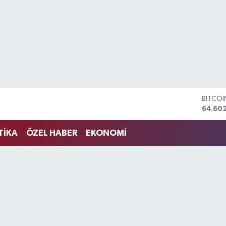
DOLA
47,59
EURO
55,07
TİKA
ÖZEL HABER
EKONOMİ
STERLİ
64,24
GRAM 
6518.2
BİST10
13.768
BITCO
64.60