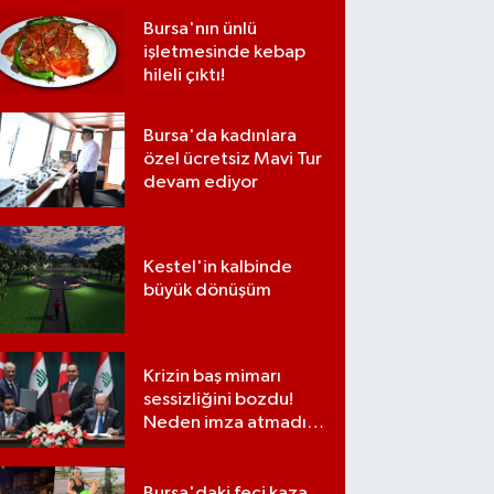
Bursa'nın ünlü
işletmesinde kebap
hileli çıktı!
Bursa'da kadınlara
özel ücretsiz Mavi Tur
devam ediyor
Kestel'in kalbinde
büyük dönüşüm
Krizin baş mimarı
sessizliğini bozdu!
Neden imza atmadığı
ortaya çıktı
Bursa'daki feci kaza