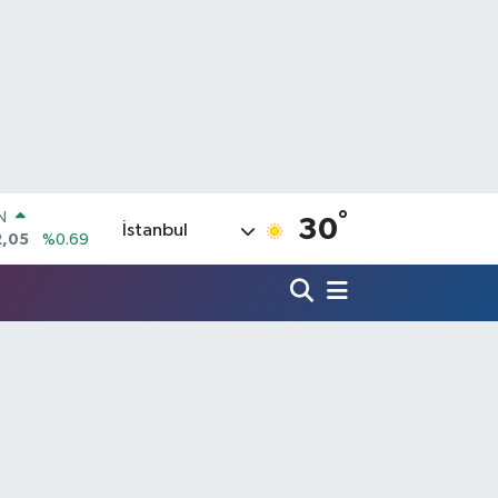
°
R
30
İstanbul
86
%0.06
00
%0.1
N
38
%0.21
ALTIN
3
%0.39
0
%48
IN
2,05
%0.69