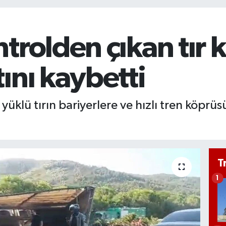
trolden çıkan tır k
ını kaybetti
yüklü tırın bariyerlere ve hızlı tren köpr
T
1