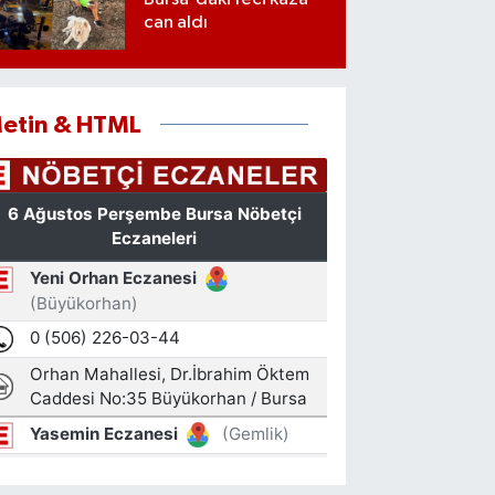
can aldı
etin & HTML