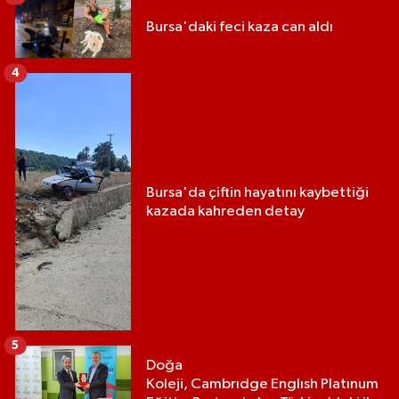
Bursa'daki feci kaza can aldı
4
Bursa'da çiftin hayatını kaybettiği
kazada kahreden detay
5
Doğa
Koleji, Cambrıdge Englısh Platınum