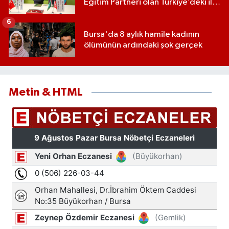
Eğitim Partneri olan Türkiye’deki ilk
ve tek eğitim kurumu oldu
6
Bursa'da 8 aylık hamile kadının
ölümünün ardındaki şok gerçek
Metin & HTML