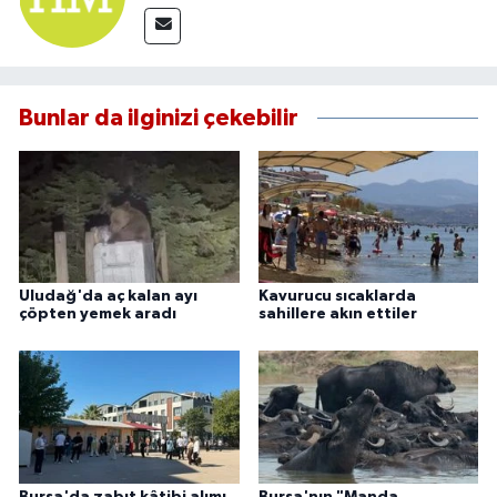
Bunlar da ilginizi çekebilir
Uludağ'da aç kalan ayı
Kavurucu sıcaklarda
çöpten yemek aradı
sahillere akın ettiler
Bursa'da zabıt kâtibi alımı
Bursa'nın "Manda