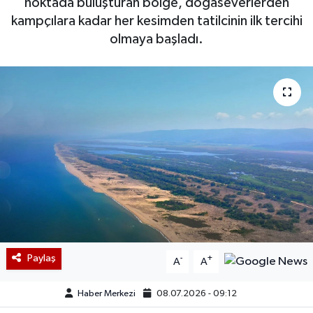
noktada buluşturan bölge, doğaseverlerden
kampçılara kadar her kesimden tatilcinin ilk tercihi
olmaya başladı.
Paylaş
-
+
A
A
Haber Merkezi
08.07.2026 - 09:12