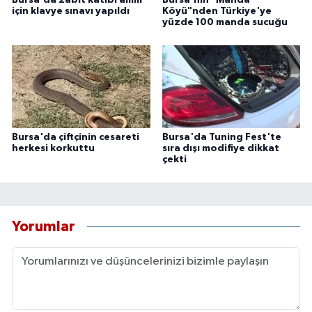
için klavye sınavı yapıldı
Köyü"nden Türkiye'ye
yüzde 100 manda sucuğu
Bursa'da çiftçinin cesareti
Bursa'da Tuning Fest'te
herkesi korkuttu
sıra dışı modifiye dikkat
çekti
Yorumlar