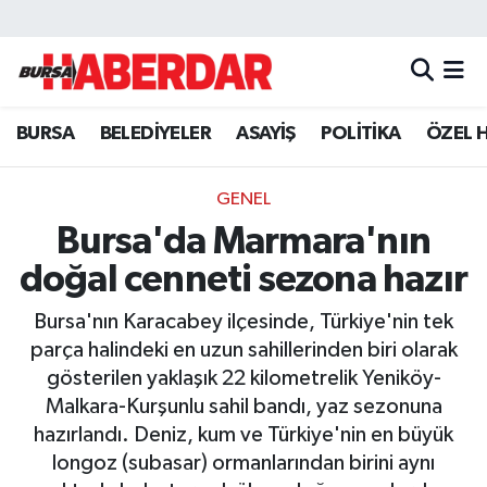
Hava Durumu
BURSA
BELEDİYELER
ASAYİŞ
POLİTİKA
ÖZEL 
Trafik Durumu
Süper Lig Puan Durumu ve Fikstür
GENEL
Bursa'da Marmara'nın
Tüm Manşetler
doğal cenneti sezona hazır
Son Dakika Haberleri
Bursa'nın Karacabey ilçesinde, Türkiye'nin tek
parça halindeki en uzun sahillerinden biri olarak
Haber Arşivi
gösterilen yaklaşık 22 kilometrelik Yeniköy-
Malkara-Kurşunlu sahil bandı, yaz sezonuna
hazırlandı. Deniz, kum ve Türkiye'nin en büyük
longoz (subasar) ormanlarından birini aynı