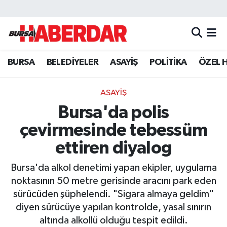
Hava Durumu
BURSA
BELEDİYELER
ASAYİŞ
POLİTİKA
ÖZEL 
Trafik Durumu
Süper Lig Puan Durumu ve Fikstür
ASAYİŞ
Bursa'da polis
Tüm Manşetler
çevirmesinde tebessüm
Son Dakika Haberleri
ettiren diyalog
Bursa'da alkol denetimi yapan ekipler, uygulama
Haber Arşivi
noktasının 50 metre gerisinde aracını park eden
sürücüden şüphelendi. "Sigara almaya geldim"
diyen sürücüye yapılan kontrolde, yasal sınırın
altında alkollü olduğu tespit edildi.