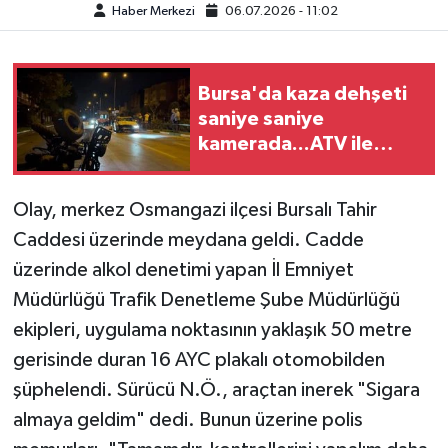
Haber Merkezi
06.07.2026 - 11:02
Bursa'da kaza dehşeti
saniye saniye
kamerada...ATV ile
yolun karşısına
geçerken canından
Olay, merkez Osmangazi ilçesi Bursalı Tahir
oldu
Caddesi üzerinde meydana geldi. Cadde
üzerinde alkol denetimi yapan İl Emniyet
Müdürlüğü Trafik Denetleme Şube Müdürlüğü
ekipleri, uygulama noktasının yaklaşık 50 metre
gerisinde duran 16 AYC plakalı otomobilden
şüphelendi. Sürücü N.Ö., araçtan inerek "Sigara
almaya geldim" dedi. Bunun üzerine polis