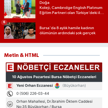
Doğa
Koleji, Cambrıdge Englısh Platınum
Eğitim Partneri olan Türkiye’deki ilk
ve tek eğitim kurumu oldu
6
Bursa'da 8 aylık hamile kadının
ölümünün ardındaki şok gerçek
Metin & HTML