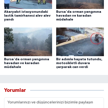
Akaryakıt istasyonundaki
Bursa'da orman yangınına
lastik tamirhanesi alev alev
havadan ve karadan
yandı
müdahale
Bursa'da orman yangınına
Bir adımla hayata tutundu,
havadan ve karadan
motosikletli duvara
müdahale
çarparak can verdi
Yorumlar