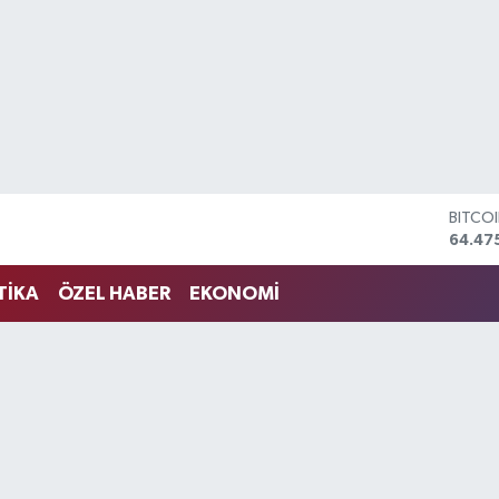
DOLA
47,59
EURO
55,13
TİKA
ÖZEL HABER
EKONOMİ
STERL
64,25
GRAM 
6527.
BİST1
13.70
BITCO
64.47