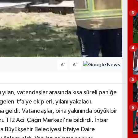
3
4
-
+
A
A
5
ı yılan, vatandaşlar arasında kısa süreli paniğe
len itfaiye ekipleri, yılanı yakaladı.
6
a geldi. Vatandaşlar, bina yakınında büyük bir
u 112 Acil Çağrı Merkezi'ne bildirdi. İhbar
a Büyükşehir Belediyesi İtfaiye Daire