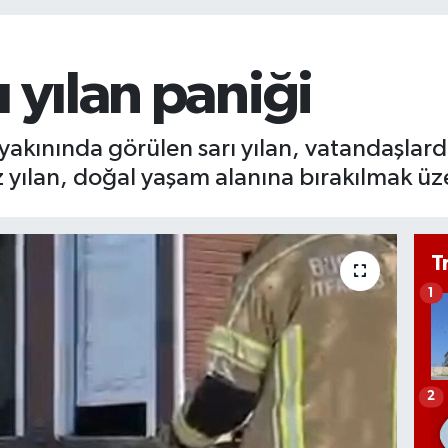
 yılan paniği
a yakınında görülen sarı yılan, vatandaşlar
z yılan, doğal yaşam alanına bırakılmak üz
T
1
2