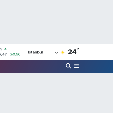
°
R
24
İstanbul
71
%0.05
36
%0.18
İN
34
%0.22
ALTIN
85
%0.54
00
3
%0
IN
5,47
%0.66