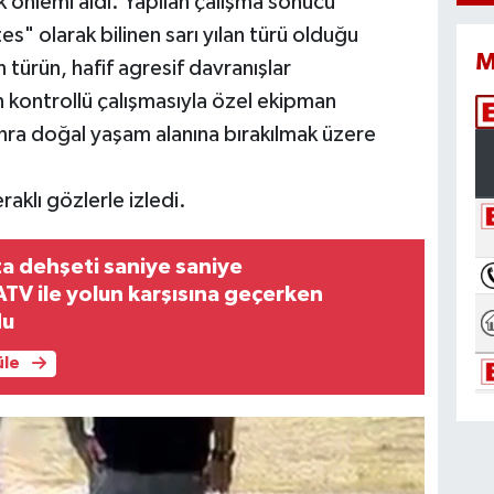
k önlemi aldı. Yapılan çalışma sonucu
s" olarak bilinen sarı yılan türü olduğu
M
 türün, hafif agresif davranışlar
in kontrollü çalışmasıyla özel ekipman
onra doğal yaşam alanına bırakılmak üzere
aklı gözlerle izledi.
a dehşeti saniye saniye
TV ile yolun karşısına geçerken
du
üle