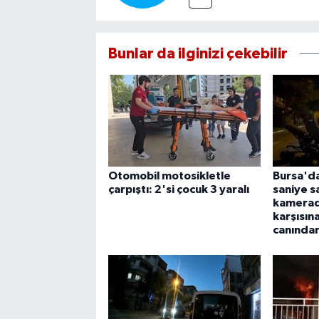
Bunlar da ilginizi çekebilir
Otomobil motosikletle
Bursa'da
çarpıştı: 2'si çocuk 3 yaralı
saniye s
kamerada
karşısın
canından