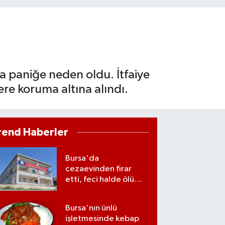
da paniğe neden oldu. İtfaiye
ere koruma altına alındı.
rend Haberler
Bursa'da
cezaevinden firar
etti, feci halde ölü
bulundu
Bursa'nın ünlü
işletmesinde kebap