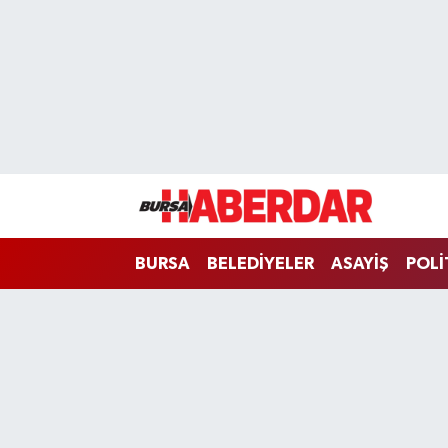
Hava Durumu
Trafik Durumu
Süper Lig Puan Durumu ve Fikstür
Tüm Manşetler
BURSA
BELEDİYELER
ASAYİŞ
POLİ
Son Dakika Haberleri
Haber Arşivi