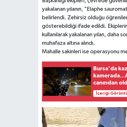
Başkanlığı ekipleri, çevrede güvenli
yakalanan yılanın, "Elaphe sauromate
belirlendi. Zehirsiz olduğu öğrenilen
gösterebildiği ifade edildi. Ekipler
kullanılarak yakalanan yılan, daha s
muhafaza altına alındı.
Mahalle sakinleri ise operasyonu mer
Bursa'da kaz
kamerada...A
canından ol
İçeriği Görünt