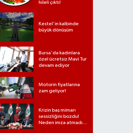
hileli çıktı!
Kestel'in kalbinde
büyük dönüşüm
Bursa'da kadınlara
özel ücretsiz Mavi Tur
devam ediyor
Motorin fiyatlarına
zam geliyor!
Krizin baş mimarı
sessizliğini bozdu!
Neden imza atmadığı
ortaya çıktı