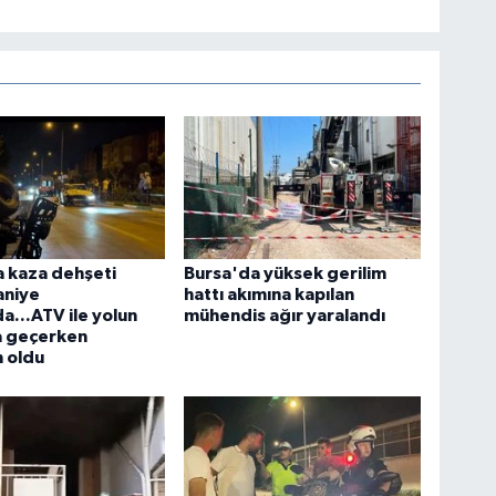
 kaza dehşeti
Bursa'da yüksek gerilim
aniye
hattı akımına kapılan
...ATV ile yolun
mühendis ağır yaralandı
a geçerken
 oldu