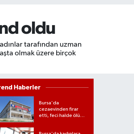
end oldu
 kadınlar tarafından uzman
başta olmak üzere birçok
rend Haberler
Bursa'da
cezaevinden firar
etti, feci halde ölü
bulundu
Bursa'da kadınlara