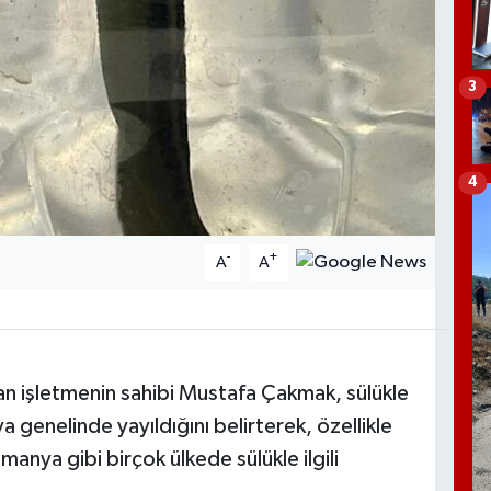
3
4
-
+
A
A
pan işletmenin sahibi Mustafa Çakmak, sülükle
 genelinde yayıldığını belirterek, özellikle
nya gibi birçok ülkede sülükle ilgili