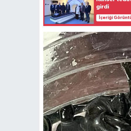
girdi
İçeriği Görünt