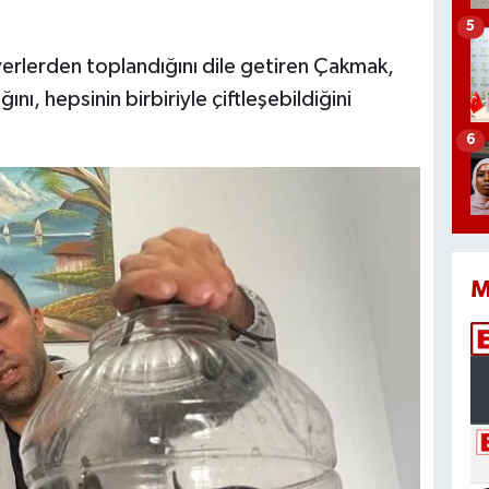
5
i yerlerden toplandığını dile getiren Çakmak,
ını, hepsinin birbiriyle çiftleşebildiğini
6
M