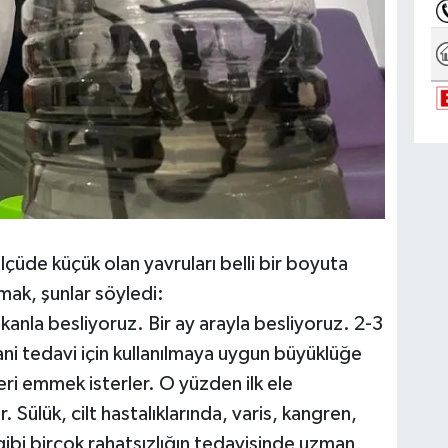
üde küçük olan yavruları belli bir boyuta
mak, şunlar söyledi:
anla besliyoruz. Bir ay arayla besliyoruz. 2-3
ni tedavi için kullanılmaya uygun büyüklüğe
yeri emmek isterler. O yüzden ilk ele
. Sülük, cilt hastalıklarında, varis, kangren,
 gibi birçok rahatsızlığın tedavisinde uzman