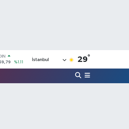
°
AR
29
İstanbul
436
%0.18
O
510
%0.32
LİN
811
%0.38
 ALTIN
.55
%0.03
100
79
%-14
OIN
59,79
%1.11