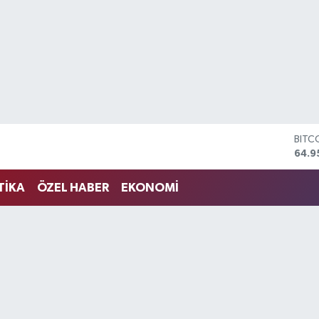
DOL
47,7
EUR
55,2
TİKA
ÖZEL HABER
EKONOMİ
STER
64,4
GRAM
6660
BİST
13.7
BITC
64.9