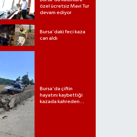
özel ücretsiz Mavi Tur
devam ediyor
Bursa'daki feci kaza
can aldı
Bursa'da çiftin
hayatını kaybettiği
kazada kahreden
detay