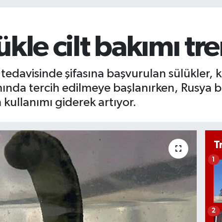
ükle cilt bakımı tr
n tedavisinde şifasına başvurulan sülükler,
mında tercih edilmeye başlanırken, Rusya 
n kullanımı giderek artıyor.
T
1
2