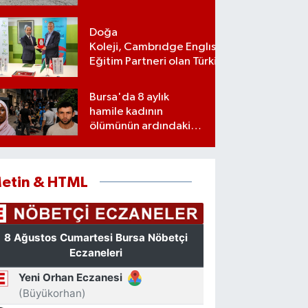
Doğa
Koleji, Cambrıdge Englısh Platınum
Eğitim Partneri olan Türkiye’deki ilk
ve tek eğitim kurumu oldu
Bursa'da 8 aylık
hamile kadının
ölümünün ardındaki
şok gerçek
etin & HTML