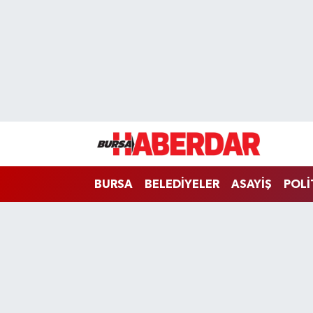
Hava Durumu
Trafik Durumu
Süper Lig Puan Durumu ve Fikstür
Tüm Manşetler
BURSA
BELEDİYELER
ASAYİŞ
POLİ
Son Dakika Haberleri
Haber Arşivi