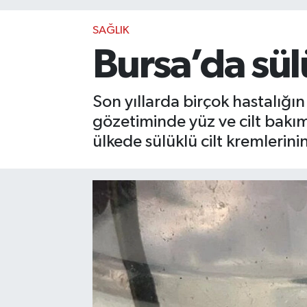
SAĞLIK
Bursa’da sül
Son yıllarda birçok hastalığı
gözetiminde yüz ve cilt bakı
ülkede sülüklü cilt kremlerini