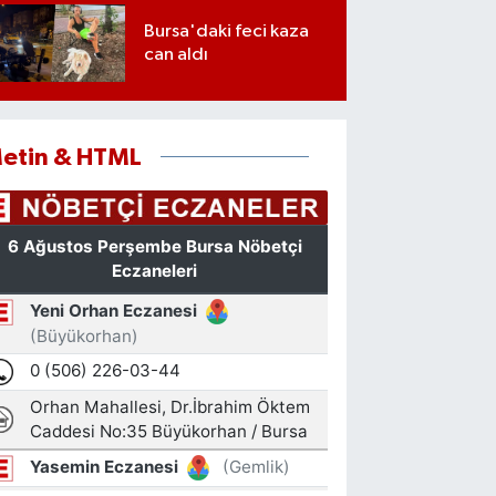
Bursa'daki feci kaza
can aldı
etin & HTML