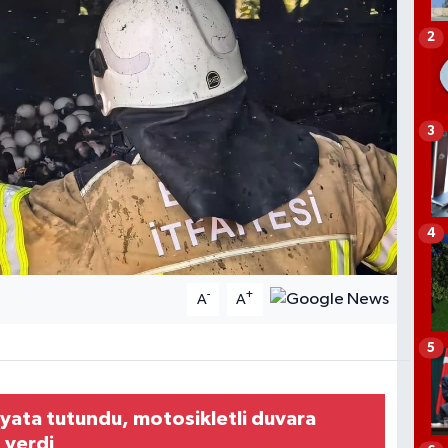
2
3
4
-
+
A
A
5
ayata tutundu, motosikletli duvara
 verdi