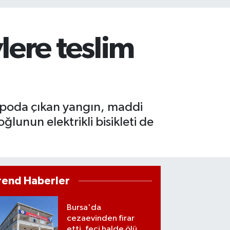
ere teslim
epoda çıkan yangın, maddi
unun elektrikli bisikleti de
rend Haberler
Bursa'da
cezaevinden firar
etti, feci halde ölü