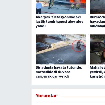
Akaryakıt istasyonundaki
Bursa'd
lastik tamirhanesi alev alev
havadan
yandı
müdaha
Bir adımla hayata tutundu,
Mahalley
motosikletli duvara
çevirdi, 
çarparak can verdi
karıştığ
Yorumlar