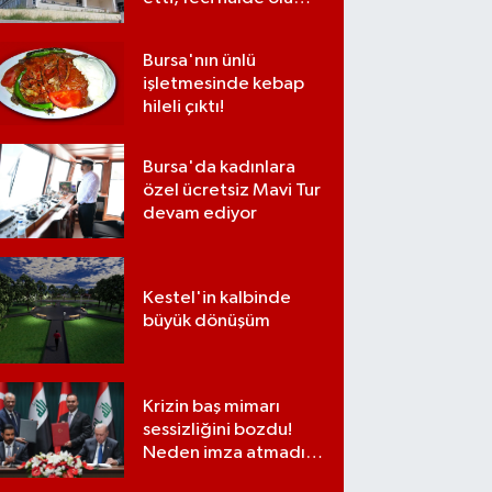
bulundu
Bursa'nın ünlü
işletmesinde kebap
hileli çıktı!
Bursa'da kadınlara
özel ücretsiz Mavi Tur
devam ediyor
Kestel'in kalbinde
büyük dönüşüm
Krizin baş mimarı
sessizliğini bozdu!
Neden imza atmadığı
ortaya çıktı