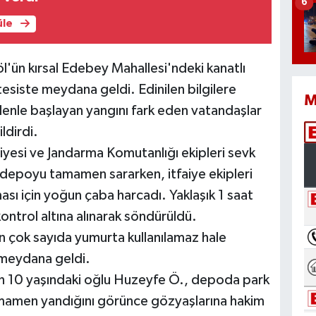
6
üle
l'ün kırsal Edebey Mahallesi'ndeki kanatlı
esiste meydana geldi. Edinilen bilgilere
M
enle başlayan yangını fark eden vatandaşlar
ldirdi.
aiyesi ve Jandarma Komutanlığı ekipleri sevk
 depoyu tamamen sararken, itfaiye ekipleri
sı için yoğun çaba harcadı. Yaklaşık 1 saat
ontrol altına alınarak söndürüldü.
n çok sayıda yumurta kullanılamaz hale
 meydana geldi.
in 10 yaşındaki oğlu Huzeyfe Ö., depoda park
 tamamen yandığını görünce gözyaşlarına hakim