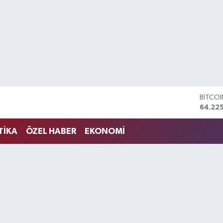
BITCO
64.225
DOLA
47,714
EURO
TİKA
ÖZEL HABER
EKONOMİ
55,03
STERLİ
64,24
GRAM 
6510.
BİST1
13.799