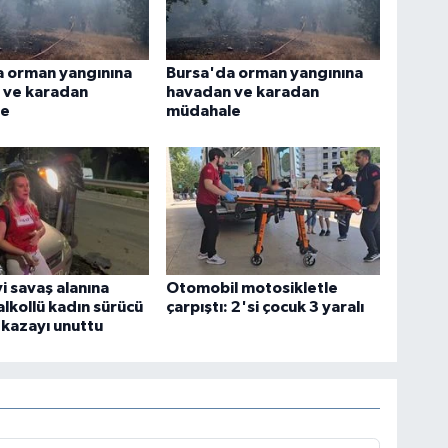
a orman yangınına
Bursa'da orman yangınına
 ve karadan
havadan ve karadan
le
müdahale
i savaş alanına
Otomobil motosikletle
alkollü kadın sürücü
çarpıştı: 2'si çocuk 3 yaralı
ı kazayı unuttu