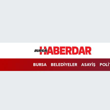
Hava Durumu
Trafik Durumu
Süper Lig Puan Durumu ve Fikstür
Tüm Manşetler
BURSA
BELEDİYELER
ASAYİŞ
POLİ
Son Dakika Haberleri
Haber Arşivi