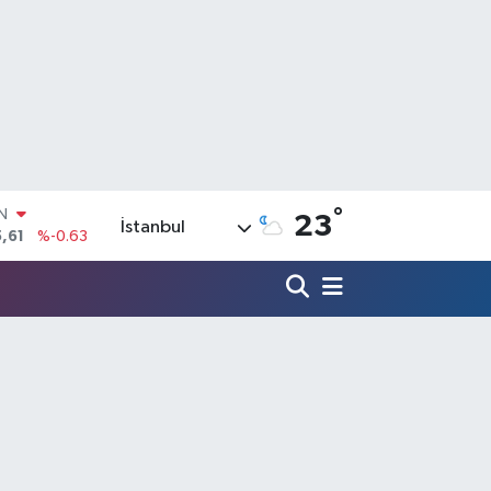
IN
°
,61
%-0.63
23
İstanbul
R
3
%0.16
17
%-0.02
N
63
%0.07
ALTIN
40
%0.45
00
%70