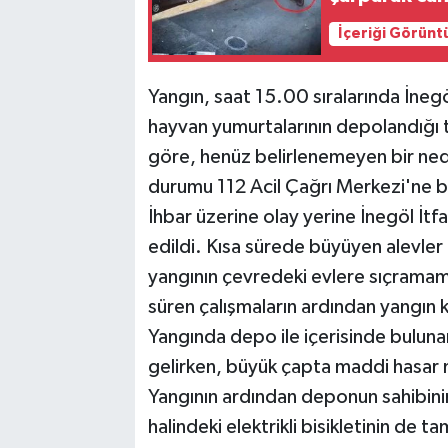
İçeriği Görünt
Yangın, saat 15.00 sıralarında İnegö
hayvan yumurtalarının depolandığı t
göre, henüz belirlenemeyen bir ned
durumu 112 Acil Çağrı Merkezi'ne bi
İhbar üzerine olay yerine İnegöl İtf
edildi. Kısa sürede büyüyen alevler
yangının çevredeki evlere sıçramama
süren çalışmaların ardından yangın k
Yangında depo ile içerisinde buluna
gelirken, büyük çapta maddi hasar
Yangının ardından deponun sahibin
halindeki elektrikli bisikletinin de