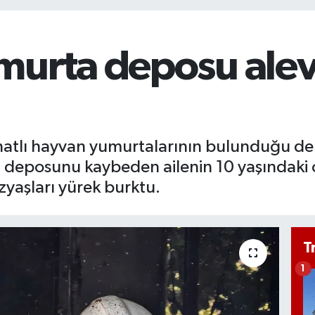
murta deposu alevl
anatlı hayvan yumurtalarının bulunduğu d
deposunu kaybeden ailenin 10 yaşındaki oğl
yaşları yürek burktu.
T
1