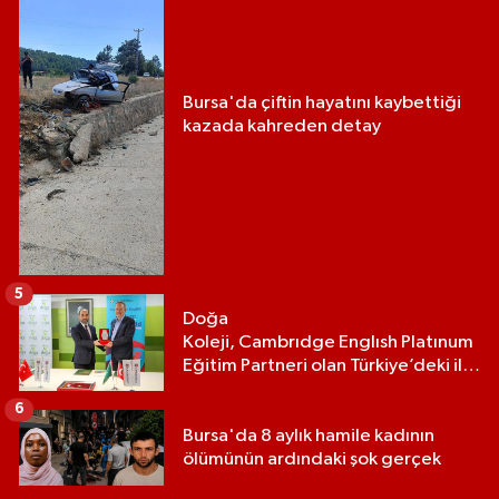
Bursa'da çiftin hayatını kaybettiği
kazada kahreden detay
5
Doğa
Koleji, Cambrıdge Englısh Platınum
Eğitim Partneri olan Türkiye’deki ilk
ve tek eğitim kurumu oldu
6
Bursa'da 8 aylık hamile kadının
ölümünün ardındaki şok gerçek