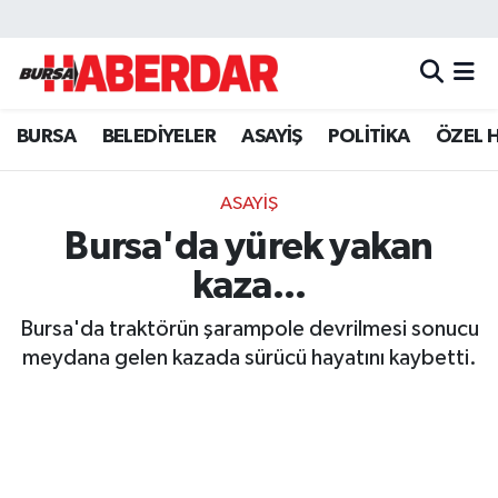
Hava Durumu
BURSA
BELEDİYELER
ASAYİŞ
POLİTİKA
ÖZEL 
Trafik Durumu
Süper Lig Puan Durumu ve Fikstür
ASAYİŞ
Bursa'da yürek yakan
Tüm Manşetler
kaza...
Son Dakika Haberleri
Bursa'da traktörün şarampole devrilmesi sonucu
meydana gelen kazada sürücü hayatını kaybetti.
Haber Arşivi