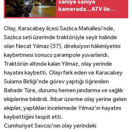
saniye saniye
kamerada...ATV ile
yolun karşısına
geçerken canından
Olay, Karacabey ilçesi Sazlıca Mahallesi'nde,
oldu
Sazlıca seti üzerinde traktörüyle seyir halinde
olan Necat Yılmaz (57), direksiyon hâkimiyetini
kaybetmesi sonucu şarampole yuvarlandı.
Traktörün altında kalan Yılmaz, olay yerinde
hayatını kaybetti. Olayı fark eden ve Karacabey
Sulama Birliği'nde görev yaptığı öğrenilen
Bahadır Türe, durumu hemen jandarma ve sağlık
ekiplerine bildirdi. İhbar üzerine olay yerine gelen
ekipler, yaptıkları incelemede Yılmaz'ın hayatını
kaybettiğini tespit etti.
Cumhuriyet Savcısı'nın olay yerindeki