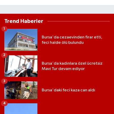
Trend Haberler
1
Bursa'da cezaevinden firar etti,
feci halde ölü bulundu
2
Bursa'da kadınlara özel ücretsiz
Mavi Tur devam ediyor
3
Bursa'daki feci kaza can aldı
4