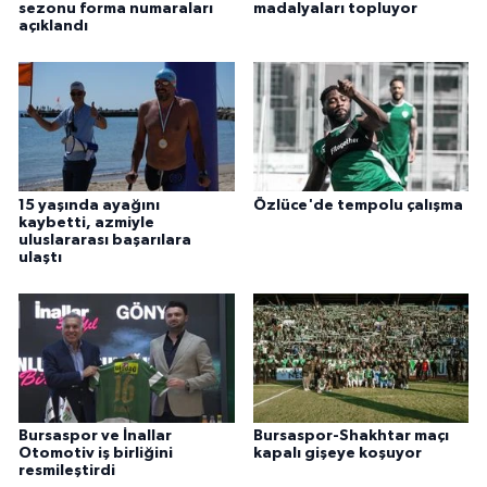
sezonu forma numaraları
madalyaları topluyor
açıklandı
15 yaşında ayağını
Özlüce'de tempolu çalışma
kaybetti, azmiyle
uluslararası başarılara
ulaştı
Bursaspor ve İnallar
Bursaspor-Shakhtar maçı
Otomotiv iş birliğini
kapalı gişeye koşuyor
resmileştirdi