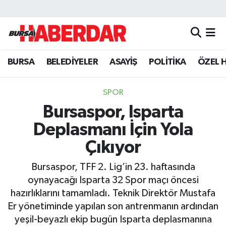
Hava Durumu
BURSA
BELEDİYELER
ASAYİŞ
POLİTİKA
ÖZEL 
Trafik Durumu
Süper Lig Puan Durumu ve Fikstür
SPOR
Bursaspor, Isparta
Tüm Manşetler
Deplasmanı İçin Yola
Son Dakika Haberleri
Çıkıyor
Bursaspor, TFF 2. Lig’in 23. haftasında
Haber Arşivi
oynayacağı Isparta 32 Spor maçı öncesi
hazırlıklarını tamamladı. Teknik Direktör Mustafa
Er yönetiminde yapılan son antrenmanın ardından
yeşil-beyazlı ekip bugün Isparta deplasmanına