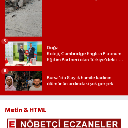
5
Doğa
Koleji, Cambrıdge Englısh Platınum
Eğitim Partneri olan Türkiye’deki ilk
ve tek eğitim kurumu oldu
6
Bursa'da 8 aylık hamile kadının
ölümünün ardındaki şok gerçek
Metin & HTML