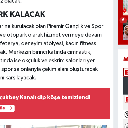
z olacak.
RK KALACAK
6
erine kurulacak olan Piremir Gençlik ve Spor
i ve otopark olarak hizmet vermeye devam
eterya, deneyim atölyesi, kadın fitness
cak. Merkezin birinci katında cimnastik,
M
atında ise okçuluk ve eskrim salonları yer
spor salonlarıyla çekim alanı oluşturacak
nı karşılayacak.
çukbey Kanalı dip köşe temizlendi
üle