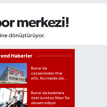
spor merkezi!
ezine dönüştürüyor.
rend Haberler
Bursa'da
cezaevinden firar
etti, feci halde ölü
bulundu
Bursa'da kadınlara
özel ücretsiz Mavi Tur
devam ediyor