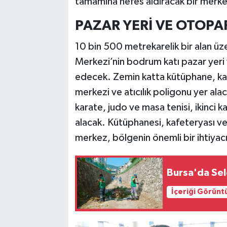
tamamına nefes aldıracak bir merke
PAZAR YERİ VE OTOPA
10 bin 500 metrekarelik bir alan üz
Merkezi’nin bodrum katı pazar yer
edecek. Zemin katta kütüphane, kaf
merkezi ve atıcılık poligonu yer ala
karate, judo ve masa tenisi, ikinci k
alacak. Kütüphanesi, kafeteryası ve 
merkez, bölgenin önemli bir ihtiyacı
Bursa'da Sel
İçeriği Görünt