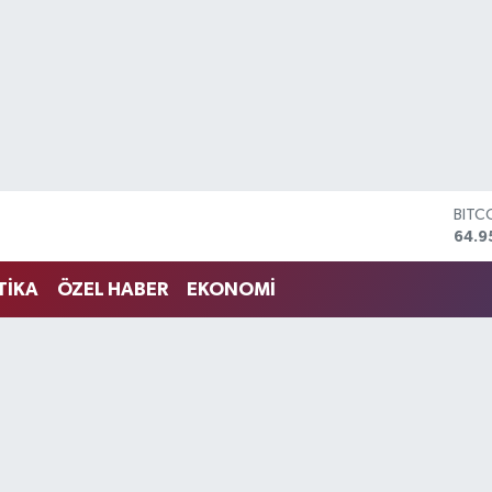
DOL
47,7
EUR
55,2
TİKA
ÖZEL HABER
EKONOMİ
STER
64,4
GRAM
6660
BİST
13.7
BITC
64.9