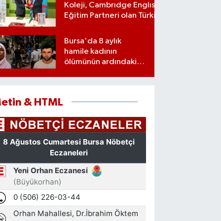
Koleji, Cambrıdge Englısh Platınum
Eğitim Partneri olan Türkiye’deki ilk
ve tek eğitim kurumu oldu
Bursa'da 8 aylık
hamile kadının
ölümünün ardındaki
şok gerçek
etin & HTML