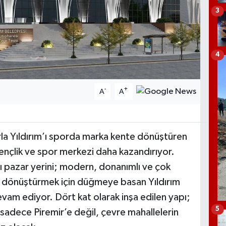
3
4
-
+
A
A
rla Yıldırım’ı sporda marka kente dönüştüren
 gençlik ve spor merkezi daha kazandırıyor.
ı pazar yerini; modern, donanımlı ve çok
e dönüştürmek için düğmeye basan Yıldırım
devam ediyor. Dört kat olarak inşa edilen yapı;
5
sadece Piremir’e değil, çevre mahallelerin