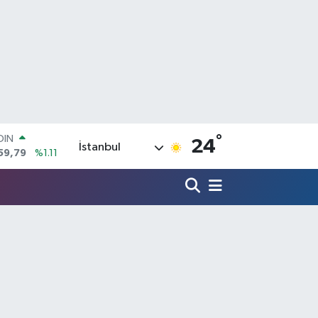
°
AR
24
İstanbul
436
%0.18
O
510
%0.32
LİN
811
%0.38
 ALTIN
.55
%0.03
100
79
%-14
OIN
59,79
%1.11