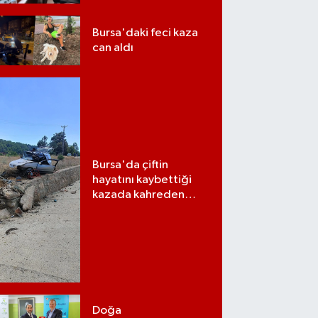
Bursa'daki feci kaza
can aldı
Bursa'da çiftin
hayatını kaybettiği
kazada kahreden
detay
Doğa