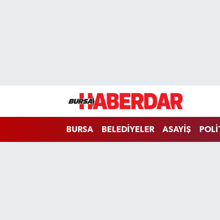
Hava Durumu
Trafik Durumu
Süper Lig Puan Durumu ve Fikstür
Tüm Manşetler
BURSA
BELEDİYELER
ASAYİŞ
POLİ
Son Dakika Haberleri
Haber Arşivi