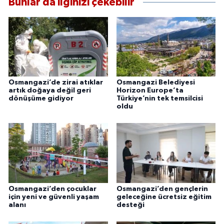
Bunlar da ilginizi çekebilir
Osmangazi’de zirai atıklar
Osmangazi Belediyesi
artık doğaya değil geri
Horizon Europe’ta
dönüşüme gidiyor
Türkiye’nin tek temsilcisi
oldu
Osmangazi’den çocuklar
Osmangazi’den gençlerin
için yeni ve güvenli yaşam
geleceğine ücretsiz eğitim
alanı
desteği