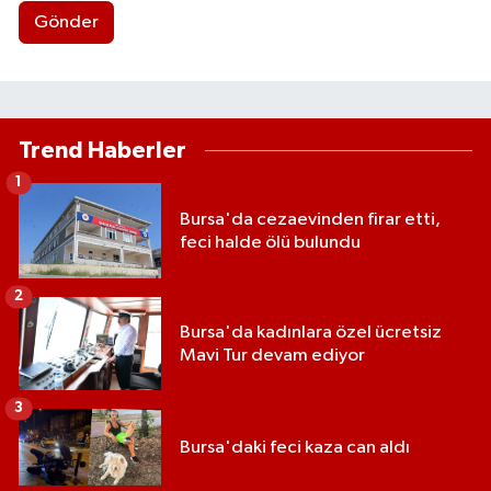
Gönder
Trend Haberler
1
Bursa'da cezaevinden firar etti,
feci halde ölü bulundu
2
Bursa'da kadınlara özel ücretsiz
Mavi Tur devam ediyor
3
Bursa'daki feci kaza can aldı