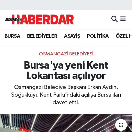
Hava Durumu
BURSA
BELEDİYELER
ASAYİŞ
POLİTİKA
ÖZEL 
Trafik Durumu
Süper Lig Puan Durumu ve Fikstür
OSMANGAZİ BELEDİYESİ
Bursa'ya yeni Kent
Tüm Manşetler
Lokantası açılıyor
Son Dakika Haberleri
Osmangazi Belediye Başkanı Erkan Aydın,
Soğukkuyu Kent Parkı’ndaki açılışa Bursalıları
Haber Arşivi
davet etti.