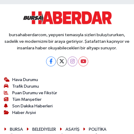
bursahaberdarcom, yepyeni temasıyla sizleri buluştururken,
sadelik ve modernizmi bir araya getiriyor. Şatafattan kaçınıyor ve
insanlara haber okuyabilecekleri bir altyapı sunuyor.
Hava Durumu
Trafik Durumu
Puan Durumu ve Fikstür
Tüm Manşetler
Son Dakika Haberleri
Haber Arşivi
BURSA
BELEDİYELER
ASAYİŞ
POLİTİKA