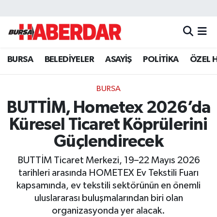
Hava Durumu
BURSA
BELEDİYELER
ASAYİŞ
POLİTİKA
ÖZEL 
Trafik Durumu
Süper Lig Puan Durumu ve Fikstür
BURSA
BUTTİM, Hometex 2026’da
Tüm Manşetler
Küresel Ticaret Köprülerini
Son Dakika Haberleri
Güçlendirecek
BUTTİM Ticaret Merkezi, 19–22 Mayıs 2026
Haber Arşivi
tarihleri arasında HOMETEX Ev Tekstili Fuarı
kapsamında, ev tekstili sektörünün en önemli
uluslararası buluşmalarından biri olan
organizasyonda yer alacak.