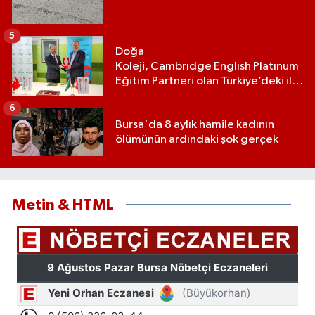
5
Doğa
Koleji, Cambrıdge Englısh Platınum
Eğitim Partneri olan Türkiye’deki ilk
ve tek eğitim kurumu oldu
6
Bursa'da 8 aylık hamile kadının
ölümünün ardındaki şok gerçek
Metin & HTML