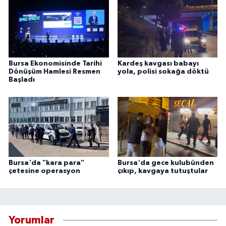
Bursa Ekonomisinde Tarihi
Kardeş kavgası babayı
Dönüşüm Hamlesi Resmen
yola, polisi sokağa döktü
Başladı
Bursa'da "kara para"
Bursa'da gece kulubünden
çetesine operasyon
çıkıp, kavgaya tutuştular
Yorumlar