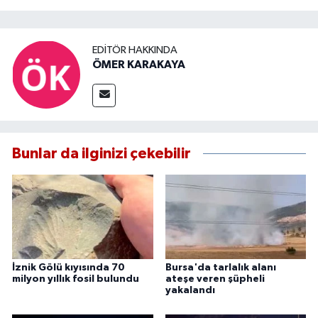
EDITÖR HAKKINDA
ÖMER KARAKAYA
Bunlar da ilginizi çekebilir
İznik Gölü kıyısında 70
Bursa'da tarlalık alanı
milyon yıllık fosil bulundu
ateşe veren şüpheli
yakalandı