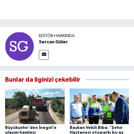
EDITÖR HAKKINDA
Sercan Güler
Bunlar da ilginizi çekebilir
Büyükşehir’den İnegöl’e
Başkan Vekili Biba: "Şehir
ulaşım hamlesi
Hastanesi otoparkı bu ay