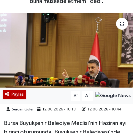
buna müsaade etmem" dedi.
Paylaş
-
+
A
A
Sercan Güler
12.06.2026 - 10:13
12.06.2026 - 10:44
Bursa Büyükşehir Belediye Meclisi’nin Haziran ayı
birinci oturumunda, Büyükşehir Belediyesi’nde