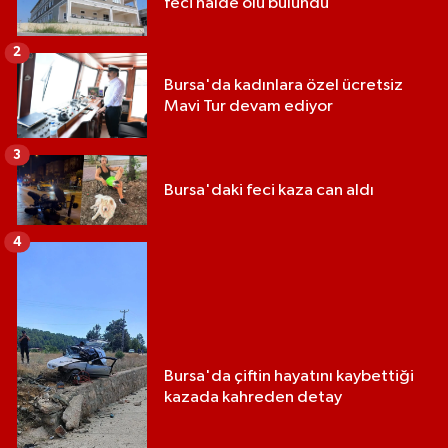
feci halde ölü bulundu
2
Bursa'da kadınlara özel ücretsiz
Mavi Tur devam ediyor
3
Bursa'daki feci kaza can aldı
4
Bursa'da çiftin hayatını kaybettiği
kazada kahreden detay