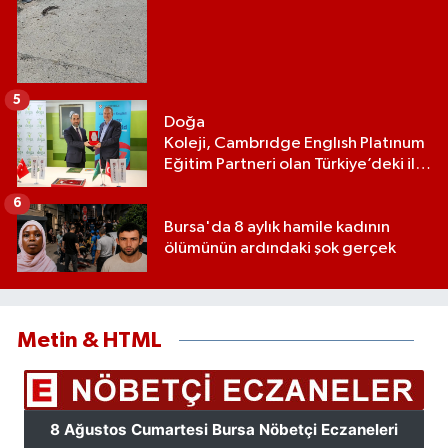
5
Doğa
Koleji, Cambrıdge Englısh Platınum
Eğitim Partneri olan Türkiye’deki ilk
ve tek eğitim kurumu oldu
6
Bursa'da 8 aylık hamile kadının
ölümünün ardındaki şok gerçek
Metin & HTML