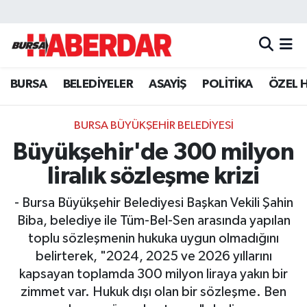
Hava Durumu
BURSA
BELEDİYELER
ASAYİŞ
POLİTİKA
ÖZEL 
Trafik Durumu
Süper Lig Puan Durumu ve Fikstür
BURSA BÜYÜKŞEHİR BELEDİYESİ
Büyükşehir'de 300 milyon
Tüm Manşetler
liralık sözleşme krizi
Son Dakika Haberleri
- Bursa Büyükşehir Belediyesi Başkan Vekili Şahin
Biba, belediye ile Tüm-Bel-Sen arasında yapılan
Haber Arşivi
toplu sözleşmenin hukuka uygun olmadığını
belirterek, "2024, 2025 ve 2026 yıllarını
kapsayan toplamda 300 milyon liraya yakın bir
zimmet var. Hukuk dışı olan bir sözleşme. Ben