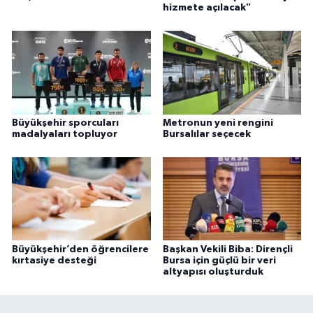
hizmete açılacak"
Büyükşehir sporcuları
Metronun yeni rengini
madalyaları topluyor
Bursalılar seçecek
Büyükşehir’den öğrencilere
Başkan Vekili Biba: Dirençli
kırtasiye desteği
Bursa için güçlü bir veri
altyapısı oluşturduk