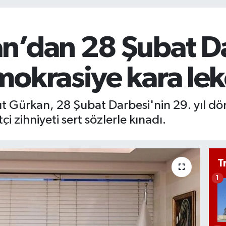
n’dan 28 Şubat D
mokrasiye kara le
ut Gürkan, 28 Şubat Darbesi'nin 29. yıl dö
 zihniyeti sert sözlerle kınadı.
T
1