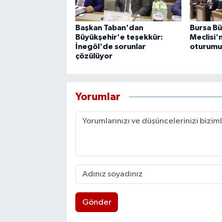
Başkan Taban'dan
Bursa Bü
Büyükşehir'e teşekkür:
Meclisi'
İnegöl'de sorunlar
oturumu 
çözülüyor
Yorumlar
Gönder