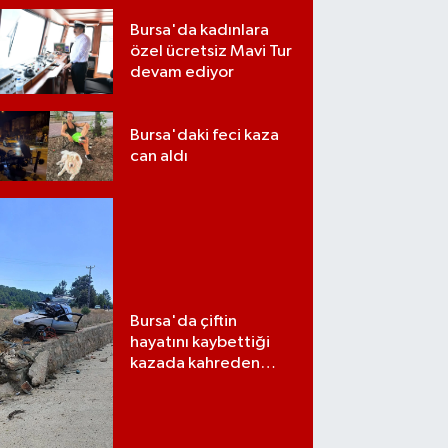
Bursa'da kadınlara
özel ücretsiz Mavi Tur
devam ediyor
Bursa'daki feci kaza
can aldı
Bursa'da çiftin
hayatını kaybettiği
kazada kahreden
detay