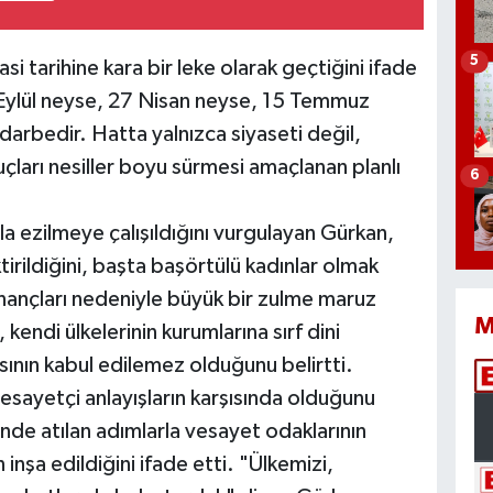
5
i tarihine kara bir leke olarak geçtiğini ifade
Eylül neyse, 27 Nisan neyse, 15 Temmuz
darbedir. Hatta yalnızca siyaseti değil,
ları nesiller boyu sürmesi amaçlanan planlı
6
rla ezilmeye çalışıldığını vurgulayan Gürkan,
irildiğini, başta başörtülü kadınlar olmak
nançları nedeniyle büyük bir zulme maruz
M
, kendi ülkelerinin kurumlarına sırf dini
ının kabul edilemez olduğunu belirtti.
esayetçi anlayışların karşısında olduğunu
nde atılan adımlarla vesayet odaklarının
n inşa edildiğini ifade etti. "Ülkemizi,