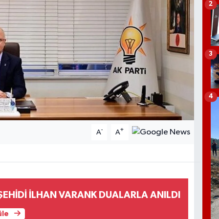
2
3
4
-
+
A
A
ŞEHİDİ İLHAN VARANK DUALARLA ANILDI
üle