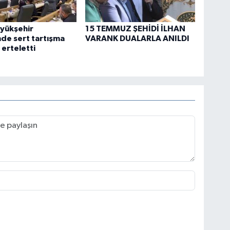
yükşehir
15 TEMMUZ ŞEHİDİ İLHAN
nde sert tartışma
VARANK DUALARLA ANILDI
erteletti