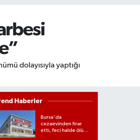
arbesi
ke”
nümü dolayısıyla yaptığı
rend Haberler
Bursa'da
cezaevinden firar
etti, feci halde ölü
bulundu