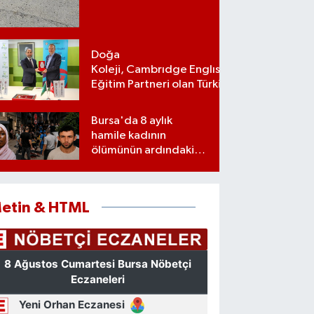
Doğa
Koleji, Cambrıdge Englısh Platınum
Eğitim Partneri olan Türkiye’deki ilk
ve tek eğitim kurumu oldu
Bursa'da 8 aylık
hamile kadının
ölümünün ardındaki
şok gerçek
etin & HTML