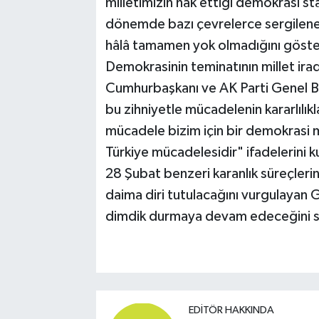
milletimizin hak ettiği demokrasi s
dönemde bazı çevrelerce sergilenen
hâlâ tamamen yok olmadığını göster
Demokrasinin teminatının millet ir
Cumhurbaşkanı ve AK Parti Genel Ba
bu zihniyetle mücadelenin kararlılık
mücadele bizim için bir demokrasi 
Türkiye mücadelesidir" ifadelerini ku
28 Şubat benzeri karanlık süreçlerin 
daima diri tutulacağını vurgulayan G
dimdik durmaya devam edeceğini s
EDITÖR HAKKINDA