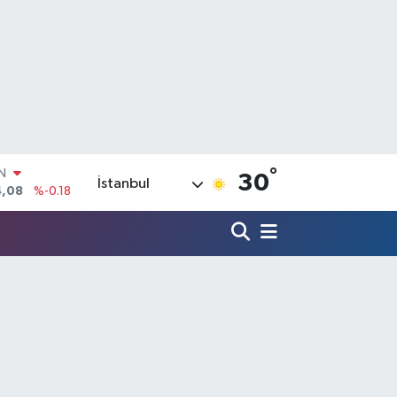
IN
°
4,08
%-0.18
30
İstanbul
R
36
%0.18
10
%0.32
N
1
%0.38
ALTIN
55
%0.03
00
%-14