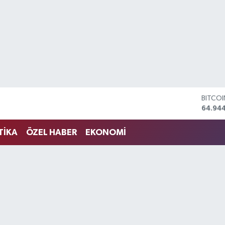
BITCO
64.94
DOLA
47,74
EURO
TİKA
ÖZEL HABER
EKONOMİ
55,25
STERLİ
64,481
GRAM 
6660.
BİST1
13.779