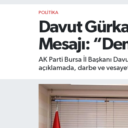
POLİTİKA
Davut Gürka
Mesajı: “De
AK Parti Bursa İl Başkanı Dav
açıklamada, darbe ve vesayetçi