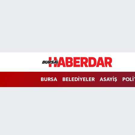
Hava Durumu
Trafik Durumu
Süper Lig Puan Durumu ve Fikstür
Tüm Manşetler
BURSA
BELEDİYELER
ASAYİŞ
POLİ
Son Dakika Haberleri
Haber Arşivi