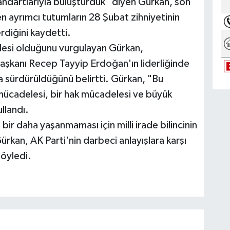
tandartlarıyla buluşturduk" diyen Gürkan, son
 ayrımcı tutumların 28 Şubat zihniyetinin
diğini kaydetti.
adesi olduğunu vurgulayan Gürkan,
şkanı Recep Tayyip Erdoğan'ın liderliğinde
la sürdürüldüğünü belirtti. Gürkan, "Bu
mücadelesi, bir hak mücadelesi ve büyük
llandı.
bir daha yaşanmaması için milli irade bilincinin
ürkan, AK Parti'nin darbeci anlayışlara karşı
öyledi.