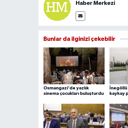
Haber Merkezi
Bunlar da ilginizi çekebilir
Osmangazi’de yazlık
İnegöllü
sinema çocukları buluşturdu
kaykay 